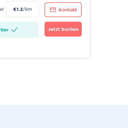
er
€1.2
/km
Kontakt
Jetzt buchen
ker