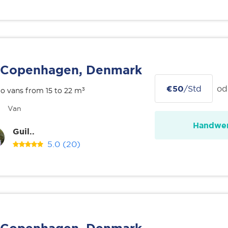
Copenhagen, Denmark
€50
/Std
od
o vans from 15 to 22 m³
Van
Handwer
Guil..
5.0
(20)