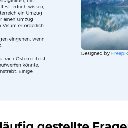
ndigkeiten, mit
test jedoch wissen,
erreich ein Umzug
für einen Umzug
 Visum erforderlich.
agen eingehen, wenn
.
Designed by
Freepik
 nach Österreich ist
aufwerfen könnte,
strebt. Einige
äufig gestellte Frag