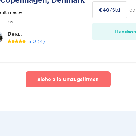
Copenhagen, Denmark
€40
/Std
od
ult master
Lkw
Handwer
Deja..
5.0
(4)
Siehe alle Umzugsfirmen