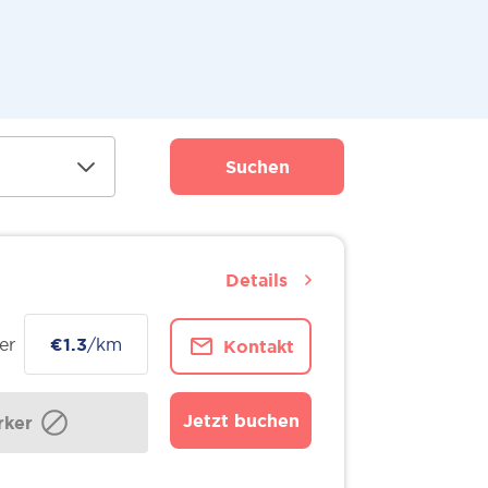
Suchen
Details
er
€1.3
/km
Kontakt
Jetzt buchen
ker