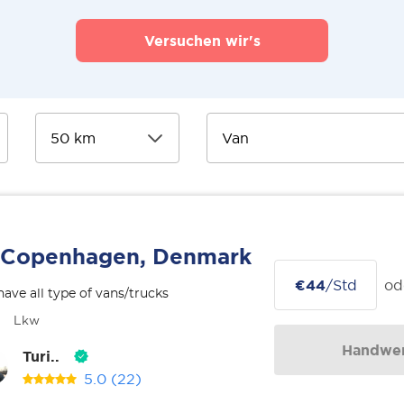
Versuchen wir's
Copenhagen, Denmark
€44
/Std
od
ave all type of vans/trucks
Lkw
Handwer
Turi..
5.0
(22)