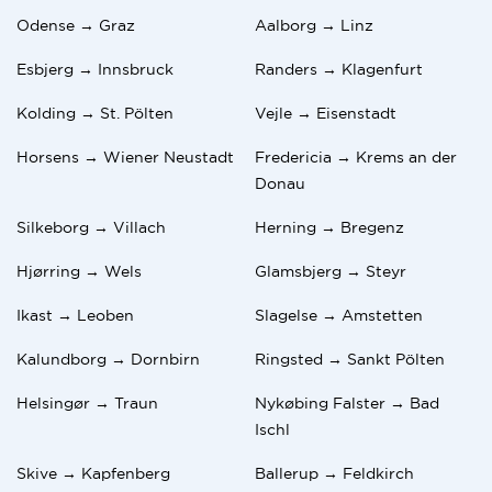
Odense → Graz
Aalborg → Linz
Esbjerg → Innsbruck
Randers → Klagenfurt
Kolding → St. Pölten
Vejle → Eisenstadt
Horsens → Wiener Neustadt
Fredericia → Krems an der
Donau
Silkeborg → Villach
Herning → Bregenz
Hjørring → Wels
Glamsbjerg → Steyr
Ikast → Leoben
Slagelse → Amstetten
Kalundborg → Dornbirn
Ringsted → Sankt Pölten
Helsingør → Traun
Nykøbing Falster → Bad
Ischl
Skive → Kapfenberg
Ballerup → Feldkirch