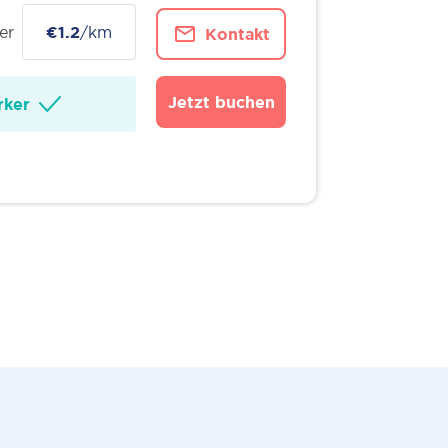
er
€1.2
/km
Kontakt
Jetzt buchen
ker