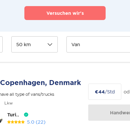
Versuchen wir's
Copenhagen, Denmark
€44
/Std
od
ave all type of vans/trucks
Lkw
Handwer
Turi..
5.0
(22)