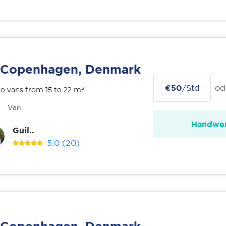
Copenhagen, Denmark
€50
/Std
od
o vans from 15 to 22 m³
Van
Handwer
Guil..
5.0
(20)