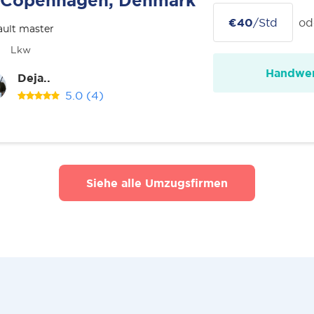
Copenhagen, Denmark
€40
/Std
od
ult master
Lkw
Handwer
Deja..
5.0
(4)
Siehe alle Umzugsfirmen