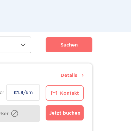
Suchen
Details
er
€1.3
/km
Kontakt
Jetzt buchen
ker