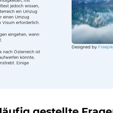
ndigkeiten, mit
test jedoch wissen,
erreich ein Umzug
für einen Umzug
 Visum erforderlich.
agen eingehen, wenn
.
Designed by
Freepik
 nach Österreich ist
aufwerfen könnte,
strebt. Einige
äufig gestellte Frag