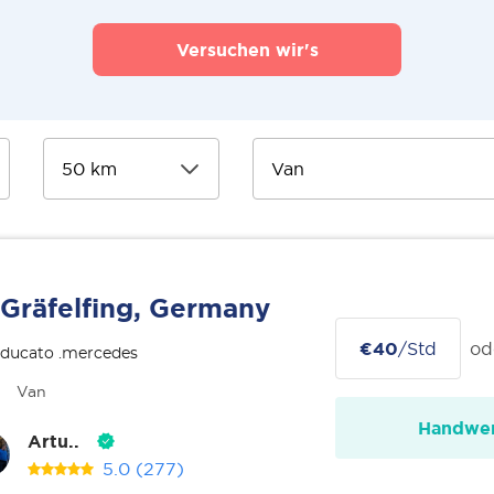
Versuchen wir's
Gräfelfing, Germany
€40
/Std
od
 ducato .mercedes
Van
Handwer
Artu..
5.0
(277)