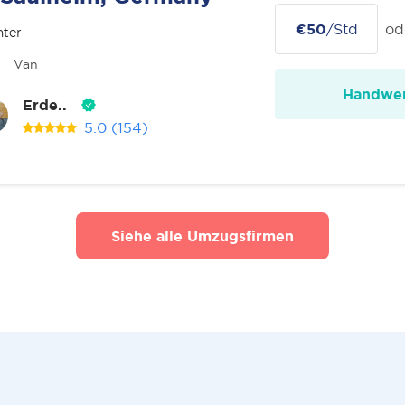
€50
/Std
od
nter
Van
Handwer
Erde..
5.0
(154)
Siehe alle Umzugsfirmen