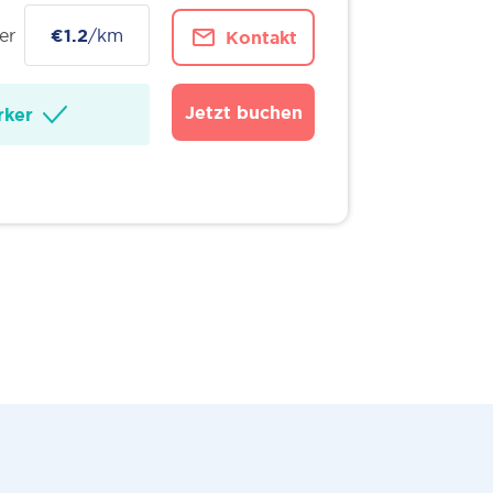
er
€1.2
/km
Kontakt
Jetzt buchen
ker