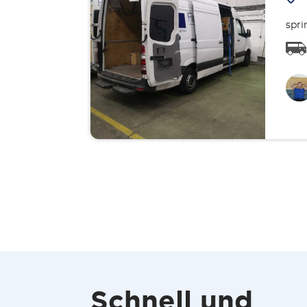
spri
Schnell und