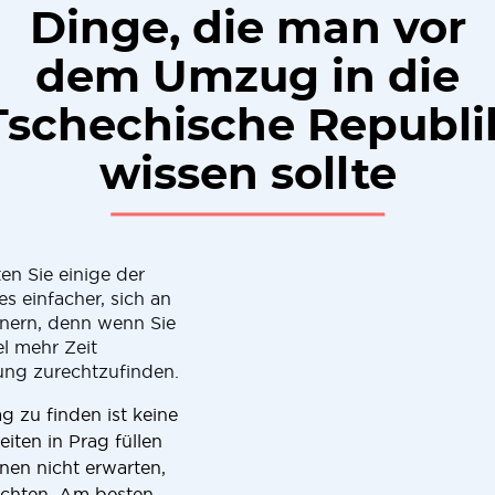
Dinge, die man vor
dem Umzug in die
Tschechische Republi
wissen sollte
ten Sie einige der
s einfacher, sich an
innern, denn wenn Sie
l mehr Zeit
ng zurechtzufinden.
g zu finden ist keine
ten in Prag füllen
nnen nicht erwarten,
öchten. Am besten