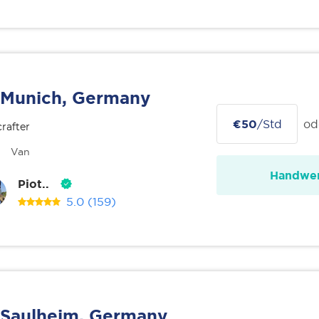
Munich, Germany
€50
/Std
od
rafter
Van
Handwer
Piot..
5.0
(159)
Saulheim, Germany