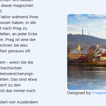
n dieser magischen
t.
 Faktor während Ihres
lossen haben, in die
ll nach Prag zu
tellen, an jeder Ecke
n. Prag ist eine der
chnen Sie also
 fast genauso oft
ern - wenn Sie die
schechischen
nkenversicherungs-
ahlen. Das sind etwa
eich zu den
ist das immer noch
Designed by
Freepik
stert von Ausländern