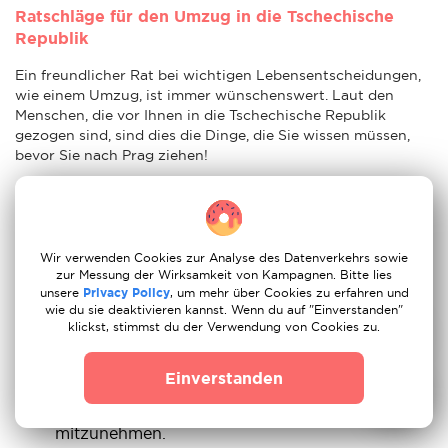
Ratschläge für den Umzug in die Tschechische
Republik
Ein freundlicher Rat bei wichtigen Lebensentscheidungen,
wie einem Umzug, ist immer wünschenswert. Laut den
Menschen, die vor Ihnen in die Tschechische Republik
gezogen sind, sind dies die Dinge, die Sie wissen müssen,
bevor Sie nach Prag ziehen!
Lernen Sie Tschechisch! - Wenn Sie nach Prag
ziehen, müssen Sie wissen, dass Englisch in
Prag nicht so weit verbreitet ist wie in Berlin,
Wir verwenden Cookies zur Analyse des Datenverkehrs sowie
daher werden Sie bei fast jedem Schritt die Hilfe
zur Messung der Wirksamkeit von Kampagnen. Bitte lies
eines Übersetzers benötigen. Wenn Sie sich so
unsere
Privacy Policy
, um mehr über Cookies zu erfahren und
wie du sie deaktivieren kannst. Wenn du auf "Einverstanden"
schnell wie möglich einleben wollen, sollten Sie
klickst, stimmst du der Verwendung von Cookies zu.
Tschechisch lernen, dann werden die
Einheimischen Sie definitiv mehr respektieren.
Einverstanden
Im September kann es sehr kalt werden, daher
empfehlen wir Ihnen, wärmere Kleidung
mitzunehmen.