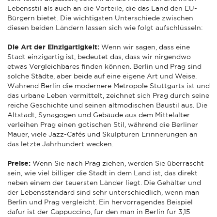
Lebensstil als auch an die Vorteile, die das Land den EU-
Bürgern bietet. Die wichtigsten Unterschiede zwischen
diesen beiden Ländern lassen sich wie folgt aufschlüsseln:
Die Art der Einzigartigkeit:
Wenn wir sagen, dass eine
Stadt einzigartig ist, bedeutet das, dass wir nirgendwo
etwas Vergleichbares finden können. Berlin und Prag sind
solche Städte, aber beide auf eine eigene Art und Weise.
Während Berlin die modernere Metropole Stuttgarts ist und
das urbane Leben vermittelt, zeichnet sich Prag durch seine
reiche Geschichte und seinen altmodischen Baustil aus. Die
Altstadt, Synagogen und Gebäude aus dem Mittelalter
verleihen Prag einen gotischen Stil, während die Berliner
Mauer, viele Jazz-Cafés und Skulpturen Erinnerungen an
das letzte Jahrhundert wecken.
Preise:
Wenn Sie nach Prag ziehen, werden Sie überrascht
sein, wie viel billiger die Stadt in dem Land ist, das direkt
neben einem der teuersten Länder liegt. Die Gehälter und
der Lebensstandard sind sehr unterschiedlich, wenn man
Berlin und Prag vergleicht. Ein hervorragendes Beispiel
dafür ist der Cappuccino, für den man in Berlin für 3,15