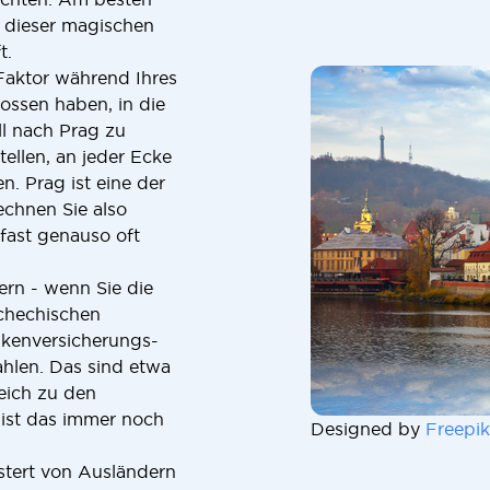
n dieser magischen
t.
 Faktor während Ihres
lossen haben, in die
ll nach Prag zu
tellen, an jeder Ecke
n. Prag ist eine der
chnen Sie also
 fast genauso oft
ern - wenn Sie die
schechischen
nkenversicherungs-
ahlen. Das sind etwa
eich zu den
ist das immer noch
Designed by
Freepik
stert von Ausländern