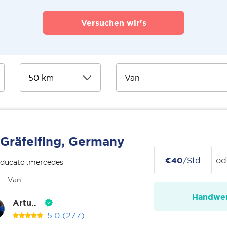
Versuchen wir's
Gräfelfing, Germany
€40
/Std
od
 ducato .mercedes
Van
Handwer
Artu..
5.0
(277)