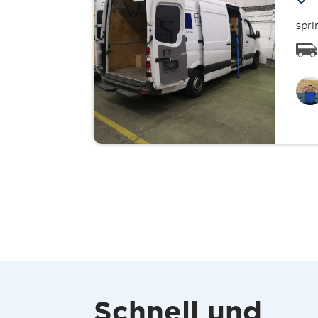
spri
Schnell und