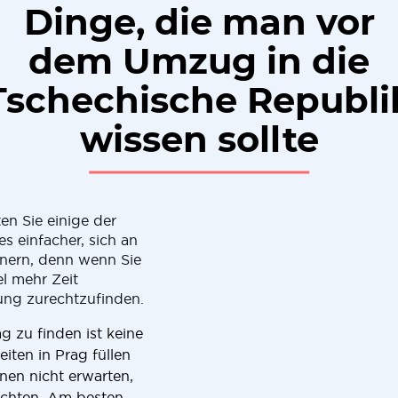
Dinge, die man vor
dem Umzug in die
Tschechische Republi
wissen sollte
ten Sie einige der
s einfacher, sich an
innern, denn wenn Sie
l mehr Zeit
ng zurechtzufinden.
g zu finden ist keine
ten in Prag füllen
nnen nicht erwarten,
öchten. Am besten