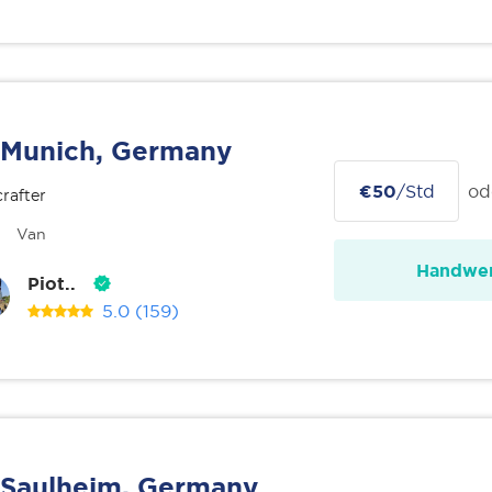
Munich, Germany
€50
/Std
od
rafter
Van
Handwer
Piot..
5.0
(159)
Saulheim, Germany