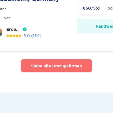
€50
/Std
od
nter
Van
Handwer
Erde..
5.0
(154)
Siehe alle Umzugsfirmen