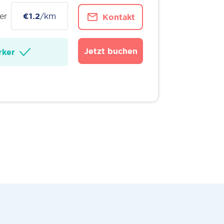
er
€1.2
/km
Kontakt
Jetzt buchen
ker