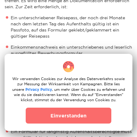
treffen. Es wird eine Menge an Dokumentation erforderlich
sein. Zur Zeit erforderlich, ist:
Ein unterschriebener Reisepass, der noch drei Monate
nach dem letzten Tag des Aufenthalts gültig ist ein
Passfoto, auf das Formular geklebt/geklammert ein
gültiger Reisepass
Einkommensnachweis ein unterschriebenes und leserlich
ausgefülltes Bewerbungsformular
Krankenversicherungsunterlagen
Belege für die Unterbringung in Paris
Wir verwenden Cookies zur Analyse des Datenverkehrs sowie
zur Messung der Wirksamkeit von Kampagnen. Bitte lies
Schreiben, in dem er sich verpflichtet, keine Arbeit in
unsere
Privacy Policy
, um mehr über Cookies zu erfahren und
Paris zu suchen
wie du sie deaktivieren kannst. Wenn du auf "Einverstanden"
klickst, stimmst du der Verwendung von Cookies zu.
Gegebenenfalls eine Heiratsurkunde
Ein E-Ticket oder ein Buchungseintrag, der das
Einverstanden
Abreisedatum nach Paris angibt.
Ein Formular für langfristig Aufenthaltsberechtigte muss