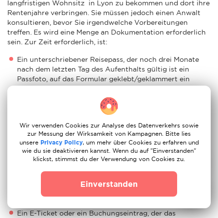
langfristigen Wohnsitz in Lyon zu bekommen und dort ihre
Rentenjahre verbringen. Sie müssen jedoch einen Anwalt
konsultieren, bevor Sie irgendwelche Vorbereitungen
treffen. Es wird eine Menge an Dokumentation erforderlich
sein. Zur Zeit erforderlich, ist:
Ein unterschriebener Reisepass, der noch drei Monate
nach dem letzten Tag des Aufenthalts gültig ist ein
Passfoto, auf das Formular geklebt/geklammert ein
gültiger Reisepass
Einkommensnachweis ein unterschriebenes und leserlich
ausgefülltes Bewerbungsformular
Wir verwenden Cookies zur Analyse des Datenverkehrs sowie
Krankenversicherungsunterlagen
zur Messung der Wirksamkeit von Kampagnen. Bitte lies
unsere
Privacy Policy
, um mehr über Cookies zu erfahren und
Belege für die Unterbringung in Lyon
wie du sie deaktivieren kannst. Wenn du auf "Einverstanden"
klickst, stimmst du der Verwendung von Cookies zu.
Schreiben, in dem er sich verpflichtet, keine Arbeit in
Lyon zu suchen
Einverstanden
Gegebenenfalls eine Heiratsurkunde
Ein E-Ticket oder ein Buchungseintrag, der das