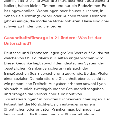
ziemlich alt. Sie sind zwar attraktiv, aber nicht ausreichend
isoliert, haben kleine Zimmer und nur ein Badezimmer. Es
ist ungewöhnlich, Wohnungen oder Häuser zu sehen, in
denen Beleuchtungskörper oder Küchen fehlen. Dennoch
gibt es einige, die moderne Möbel anbieten. Diese sind aber
schwer zu finden und viel teurer.
Gesundheitsfürsorge in 2 Ländern: Was ist der
Unterschied?
Deutsche und Franzosen legen großen Wert auf Solidarität,
welche von US-Politikern nur selten angesprochen wird.
Dieser Gedanke liegt sowohl dem deutschen System der
gesetzlichen Krankenversicherung als auch der
französischen Sozialversicherung zugrunde. Beides, Pfeiler
einer sozialen Demokratie, die Gleichheit ebenso schätzt
wie persönliche Freiheit. Ausgaben erheben sowohl Lyon
als auch Munich zweckgebundene Gesundheitsabgaben
und drängen die Verbraucher zum Kauf von
"Zusatzleistungen" in privaten Krankenversicherungen. Der
Patient hat die Möglichkeit, sich entweder in einem
öffentlichen oder privaten Krankenhaus behandeln zu
lassen, wobei die Behandlung aus Steuermitteln, aus