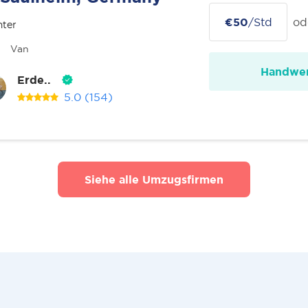
€50
/Std
od
nter
Van
Handwer
Erde..
5.0
(154)
Siehe alle Umzugsfirmen