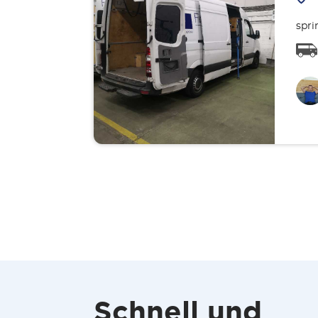
spri
Schnell und