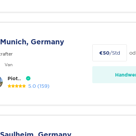
Munich, Germany
€50
/Std
od
rafter
Van
Handwer
Piot..
5.0
(159)
Saulheim, Germany