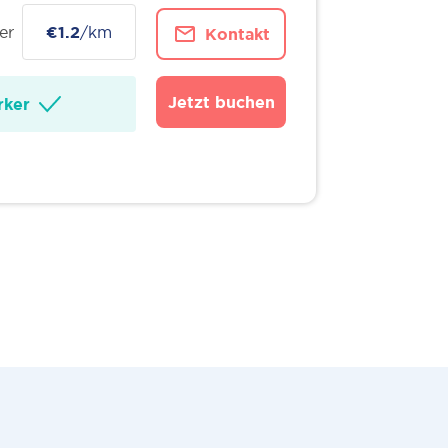
er
€1.2
/km
Kontakt
Jetzt buchen
ker