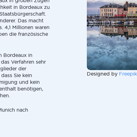
eaux in groben Zügen
chkeit in Bordeaux zu
Staatsbürgerschaft.
anderer. Das macht
. 4,1 Millionen waren
ben die französische
h Bordeaux in
s das Verfahren sehr
glieder der
Designed by
Freepik
dass Sie kein
hmigung und kein
enthalt benötigen,
hen.
Munich nach