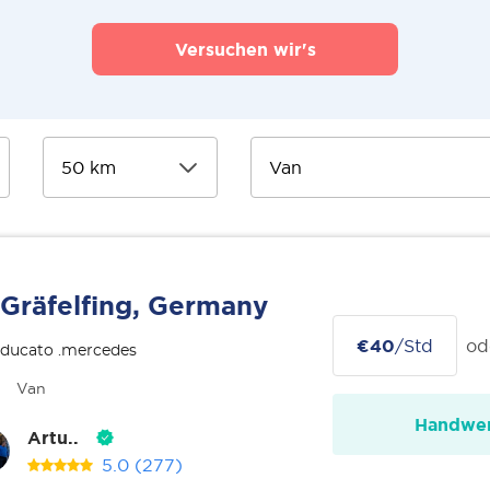
Versuchen wir's
Gräfelfing, Germany
€40
/Std
od
 ducato .mercedes
Van
Handwer
Artu..
5.0
(277)