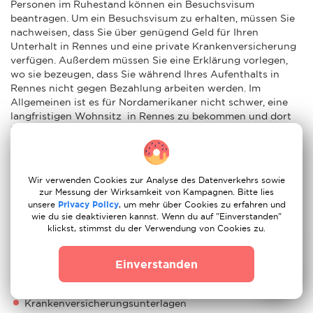
Personen im Ruhestand können ein Besuchsvisum
beantragen. Um ein Besuchsvisum zu erhalten, müssen Sie
nachweisen, dass Sie über genügend Geld für Ihren
Unterhalt in Rennes und eine private Krankenversicherung
verfügen. Außerdem müssen Sie eine Erklärung vorlegen,
wo sie bezeugen, dass Sie während Ihres Aufenthalts in
Rennes nicht gegen Bezahlung arbeiten werden. Im
Allgemeinen ist es für Nordamerikaner nicht schwer, eine
langfristigen Wohnsitz in Rennes zu bekommen und dort
ihre Rentenjahre verbringen. Sie müssen jedoch einen
Anwalt konsultieren, bevor Sie irgendwelche
Vorbereitungen treffen. Es wird eine Menge an
Dokumentation erforderlich sein. Zur Zeit erforderlich, ist:
Wir verwenden Cookies zur Analyse des Datenverkehrs sowie
zur Messung der Wirksamkeit von Kampagnen. Bitte lies
Ein unterschriebener Reisepass, der noch drei Monate
unsere
Privacy Policy
, um mehr über Cookies zu erfahren und
nach dem letzten Tag des Aufenthalts gültig ist ein
wie du sie deaktivieren kannst. Wenn du auf "Einverstanden"
Passfoto, auf das Formular geklebt/geklammert ein
klickst, stimmst du der Verwendung von Cookies zu.
gültiger Reisepass
Einverstanden
Einkommensnachweis ein unterschriebenes und leserlich
ausgefülltes Bewerbungsformular
Krankenversicherungsunterlagen