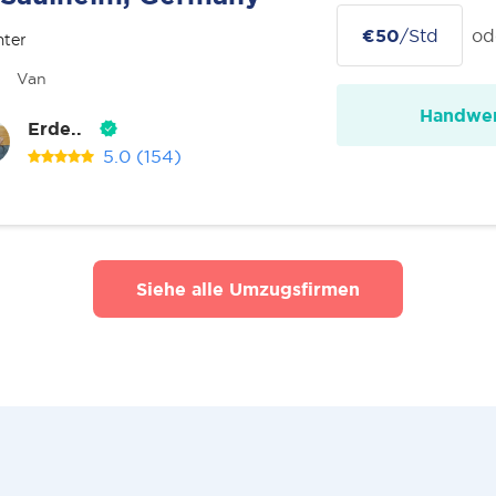
€50
/Std
od
nter
Van
Handwer
Erde..
5.0
(154)
Siehe alle Umzugsfirmen