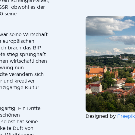
e ein Schengen-Staat,
dSSR, obwohl es der
0 seine
war seine Wirtschaft
n europäischen
ch brach das BIP
te stieg sprunghaft
nen wirtschaftlichen
hwung nun
dte verändern sich
r und kreativer,
inzigartige Kultur
artig. Ein Drittel
rschönen
Designed by
Freepik
selbst hat seine
kelte Duft von
te, Wildblumen,