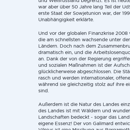
und Weißrussland begrenzt. Es ist heut
war aber über 50 Jahre lang Teil der U
erste Staat der Sowjetunion war, der 199
Unabhängigkeit erklärte.
Und vor der globalen Finanzkrise 2008 
die am schnellsten wachsende unter de
Ländern. Doch nach dem Zusammenbru
dramatisch ein, und die Arbeitslosenquo
an. Dank der von der Regierung ergriffe
und sozialen Maßnahmen ist der Aufsc
glücklicherweise abgeschlossen. Die Stä
rasch und werden internationaler, offene
während sie gleichzeitig stolz auf ihre e
sind.
Außerdem ist die Natur des Landes einzig
des Landes ist mit Wäldern und wunde
Landschaften bedeckt - sogar das Land 
eigene Essenz! Der von Galimard entwic
Vilnius ist eine Mischung aus Bergamot