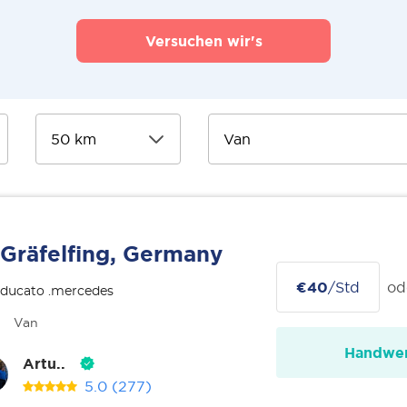
Versuchen wir's
Gräfelfing, Germany
€40
/Std
od
 ducato .mercedes
Van
Handwer
Artu..
5.0
(277)