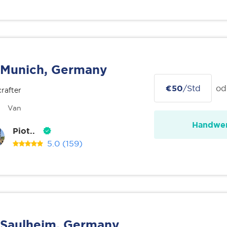
Munich, Germany
€50
/Std
od
rafter
Van
Handwer
Piot..
5.0
(159)
Saulheim, Germany