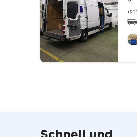
spri
Schnell und