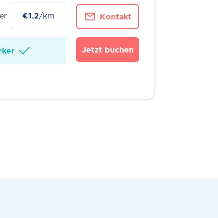
er
€1.2
/km
Kontakt
Jetzt buchen
ker