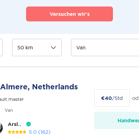
Versuchen wir's
Almere, Netherlands
€40
/Std
od
ult master
Van
Handwer
Arsl..
5.0
(162)