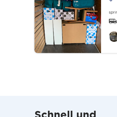
spri
Schnell und