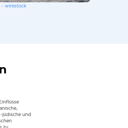
 - wirestock
en
Einflüsse
tanische,
h-jüdische und
ischen
e zu