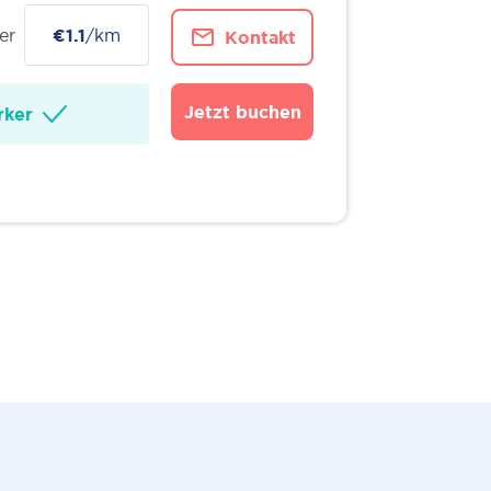
er
€1.1
/km
Kontakt
Jetzt buchen
ker