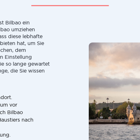
t Bilbao ein
ilbao umziehen
ass diese lebhafte
bieten hat, um Sie
schen, dem
 Einstellung
ie so lange gewartet
nge, die Sie wissen
dort.
sum vor
ch Bilbao
Haustiers nach
rung.