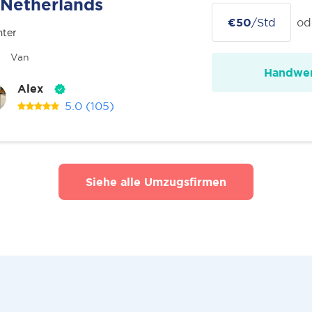
Netherlands
€50
/Std
od
nter
Van
Handwer
Alex
5.0
(105)
Siehe alle Umzugsfirmen