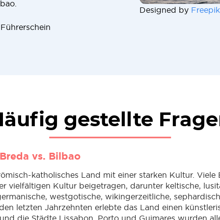
lbao.
Designed by
Freepik
 Führerschein
äufig gestellte Frag
Breda vs. Bilbao
 römisch-katholisches Land mit einer starken Kultur. Viele 
r vielfältigen Kultur beigetragen, darunter keltische, lusi
germanische, westgotische, wikingerzeitliche, sephardisc
 den letzten Jahrzehnten erlebte das Land einen künstler
nd die Städte Lissabon, Porto und Guimares wurden all