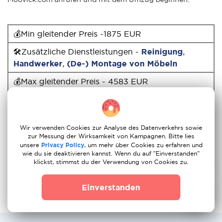
💰Min gleitender Preis -1875 EUR
🛠Zusätzliche Dienstleistungen -
Reinigung
,
Handwerker
,
(De-) Montage von Möbeln
💰Max gleitender Preis - 4583 EUR
📲App - für
Android
,
IOS
🚚Andere Umzüge -
Österreich
,
Frankreich
,
Spanien
Wir verwenden Cookies zur Analyse des Datenverkehrs sowie
zur Messung der Wirksamkeit von Kampagnen. Bitte lies
unsere
Privacy Policy
, um mehr über Cookies zu erfahren und
💳Zahlungssysteme - Debit- und Kreditkarten,
wie du sie deaktivieren kannst. Wenn du auf "Einverstanden"
Online Banking Sofort, Ideal, Bargeld
klickst, stimmst du der Verwendung von Cookies zu.
Einverstanden