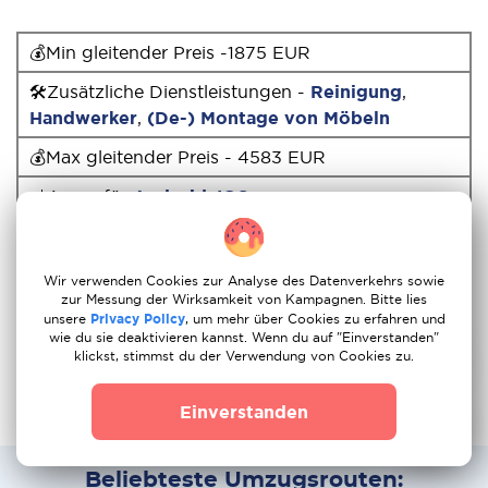
💰Min gleitender Preis -1875 EUR
🛠Zusätzliche Dienstleistungen -
Reinigung
,
Handwerker
,
(De-) Montage von Möbeln
💰Max gleitender Preis - 4583 EUR
📲App - für
Android
,
IOS
🚚Andere Umzüge -
Österreich
,
Frankreich
,
Spanien
Wir verwenden Cookies zur Analyse des Datenverkehrs sowie
💳Zahlungssysteme - Debit- und Kreditkarten,
zur Messung der Wirksamkeit von Kampagnen. Bitte lies
unsere
Privacy Policy
, um mehr über Cookies zu erfahren und
Online Banking Sofort, Ideal, Bargeld
wie du sie deaktivieren kannst. Wenn du auf "Einverstanden"
klickst, stimmst du der Verwendung von Cookies zu.
Einverstanden
Beliebteste Umzugsrouten: