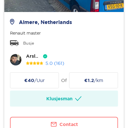
Almere, Netherlands
Renault master
Busje
Arsl..
5.0
(161)
€40
/Uur
Of
€1.2
/km
Klusjesman
Contact