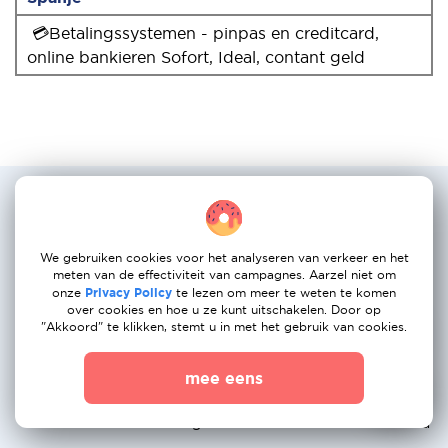
💳Betalingssystemen - pinpas en creditcard,
online bankieren Sofort, Ideal, contant geld
Populairste verhuisservice routes:
Nederland naar Portugal
We gebruiken cookies voor het analyseren van verkeer en het
Amsterdam →
Rotterdam →
Den Haag →
meten van de effectiviteit van campagnes. Aarzel niet om
onze
Privacy Policy
te lezen om meer te weten te komen
Madrid
Barcelona
Valencia
over cookies en hoe u ze kunt uitschakelen. Door op
"Akkoord" te klikken, stemt u in met het gebruik van cookies.
Utrecht → Seville
Eindhoven →
Groningen →
Malaga
Alicante
mee eens
Breda → Bilbao
Nijmegen →
Apeldoorn →
Zaragoza
Palma de Mallorca