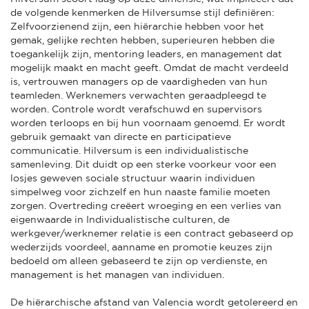
de volgende kenmerken de Hilversumse stijl definiëren:
Zelfvoorzienend zijn, een hiërarchie hebben voor het
gemak, gelijke rechten hebben, superieuren hebben die
toegankelijk zijn, mentoring leaders, en management dat
mogelijk maakt en macht geeft. Omdat de macht verdeeld
is, vertrouwen managers op de vaardigheden van hun
teamleden. Werknemers verwachten geraadpleegd te
worden. Controle wordt verafschuwd en supervisors
worden terloops en bij hun voornaam genoemd. Er wordt
gebruik gemaakt van directe en participatieve
communicatie. Hilversum is een individualistische
samenleving. Dit duidt op een sterke voorkeur voor een
losjes geweven sociale structuur waarin individuen
simpelweg voor zichzelf en hun naaste familie moeten
zorgen. Overtreding creëert wroeging en een verlies van
eigenwaarde in Individualistische culturen, de
werkgever/werknemer relatie is een contract gebaseerd op
wederzijds voordeel, aanname en promotie keuzes zijn
bedoeld om alleen gebaseerd te zijn op verdienste, en
management is het managen van individuen.
De hiërarchische afstand van Valencia wordt getolereerd en