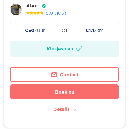
Alex
5.0
(105)
€50
/Uur
Of
€1.1
/km
Klusjesman
Contact
Boek nu
Details