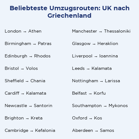
Beliebteste Umzugsrouten: UK nach
Griechenland
London → Athen
Manchester → Thessaloniki
Birmingham → Patras
Glasgow → Heraklion
Edinburgh → Rhodos
Liverpool → Ioannina
Bristol → Volos
Leeds → Kalamata
Sheffield → Chania
Nottingham → Larissa
Cardiff → Kalamata
Belfast → Korfu
Newcastle → Santorin
Southampton → Mykonos
Brighton → Kreta
Oxford → Kos
Cambridge → Kefalonia
Aberdeen → Samos