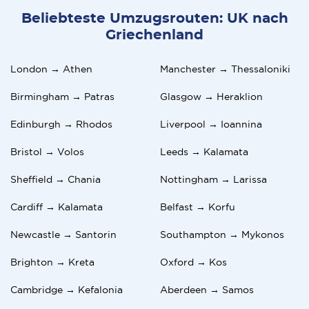
Beliebteste Umzugsrouten: UK nach
Griechenland
London → Athen
Manchester → Thessaloniki
Birmingham → Patras
Glasgow → Heraklion
Edinburgh → Rhodos
Liverpool → Ioannina
Bristol → Volos
Leeds → Kalamata
Sheffield → Chania
Nottingham → Larissa
Cardiff → Kalamata
Belfast → Korfu
Newcastle → Santorin
Southampton → Mykonos
Brighton → Kreta
Oxford → Kos
Cambridge → Kefalonia
Aberdeen → Samos