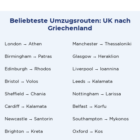
Beliebteste Umzugsrouten: UK nach
Griechenland
London → Athen
Manchester → Thessaloniki
Birmingham → Patras
Glasgow → Heraklion
Edinburgh → Rhodos
Liverpool → Ioannina
Bristol → Volos
Leeds → Kalamata
Sheffield → Chania
Nottingham → Larissa
Cardiff → Kalamata
Belfast → Korfu
Newcastle → Santorin
Southampton → Mykonos
Brighton → Kreta
Oxford → Kos