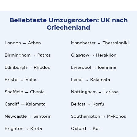
Beliebteste Umzugsrouten: UK nach
Griechenland
London → Athen
Manchester → Thessaloniki
Birmingham → Patras
Glasgow → Heraklion
Edinburgh → Rhodos
Liverpool → Ioannina
Bristol → Volos
Leeds → Kalamata
Sheffield → Chania
Nottingham → Larissa
Cardiff → Kalamata
Belfast → Korfu
Newcastle → Santorin
Southampton → Mykonos
Brighton → Kreta
Oxford → Kos