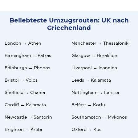
Beliebteste Umzugsrouten: UK nach
Griechenland
London → Athen
Manchester → Thessaloniki
Birmingham → Patras
Glasgow → Heraklion
Edinburgh → Rhodos
Liverpool → Ioannina
Bristol → Volos
Leeds → Kalamata
Sheffield → Chania
Nottingham → Larissa
Cardiff → Kalamata
Belfast → Korfu
Newcastle → Santorin
Southampton → Mykonos
Brighton → Kreta
Oxford → Kos