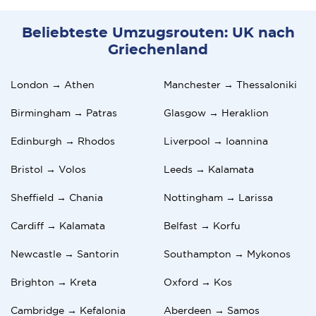
Beliebteste Umzugsrouten: UK nach
Griechenland
London → Athen
Manchester → Thessaloniki
Birmingham → Patras
Glasgow → Heraklion
Edinburgh → Rhodos
Liverpool → Ioannina
Bristol → Volos
Leeds → Kalamata
Sheffield → Chania
Nottingham → Larissa
Cardiff → Kalamata
Belfast → Korfu
Newcastle → Santorin
Southampton → Mykonos
Brighton → Kreta
Oxford → Kos
Cambridge → Kefalonia
Aberdeen → Samos