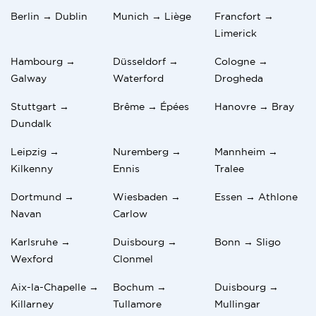
Berlin → Dublin
Munich → Liège
Francfort →
Limerick
Hambourg →
Düsseldorf →
Cologne →
Galway
Waterford
Drogheda
Stuttgart →
Brême → Épées
Hanovre → Bray
Dundalk
Leipzig →
Nuremberg →
Mannheim →
Kilkenny
Ennis
Tralee
Dortmund →
Wiesbaden →
Essen → Athlone
Navan
Carlow
Karlsruhe →
Duisbourg →
Bonn → Sligo
Wexford
Clonmel
Aix-la-Chapelle →
Bochum →
Duisbourg →
Killarney
Tullamore
Mullingar