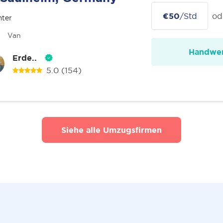
€50
/Std
od
nter
Van
Handwer
Erde..
5.0
(154)
Siehe alle Umzugsfirmen