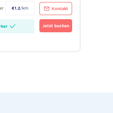
er
€1.2
/km
Kontakt
Jetzt buchen
ker