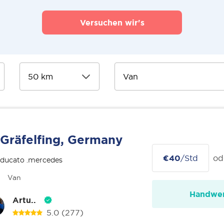
Versuchen wir's
Gräfelfing, Germany
€40
/Std
od
 ducato .mercedes
Van
Handwer
Artu..
5.0
(277)