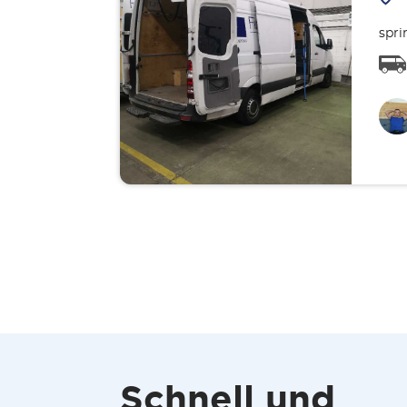
spri
Schnell und