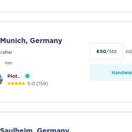
Munich, Germany
€50
/Std
od
rafter
Van
Handwer
Piot..
5.0
(159)
Saulheim, Germany