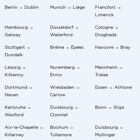
Berlin → Dublin
Munich → Liège
Francfort →
Limerick
Hambourg →
Düsseldorf →
Cologne →
Galway
Waterford
Drogheda
Stuttgart →
Brême → Épées
Hanovre → Bray
Dundalk
Leipzig →
Nuremberg →
Mannheim →
Kilkenny
Ennis
Tralee
Dortmund →
Wiesbaden →
Essen → Athlone
Navan
Carlow
Karlsruhe →
Duisbourg →
Bonn → Sligo
Wexford
Clonmel
Aix-la-Chapelle →
Bochum →
Duisbourg →
Killarney
Tullamore
Mullingar