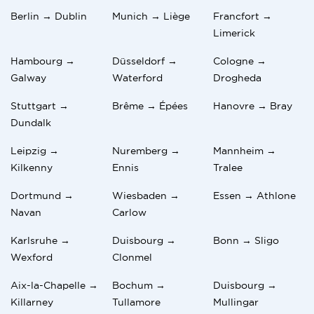
Berlin → Dublin
Munich → Liège
Francfort →
Limerick
Hambourg →
Düsseldorf →
Cologne →
Galway
Waterford
Drogheda
Stuttgart →
Brême → Épées
Hanovre → Bray
Dundalk
Leipzig →
Nuremberg →
Mannheim →
Kilkenny
Ennis
Tralee
Dortmund →
Wiesbaden →
Essen → Athlone
Navan
Carlow
Karlsruhe →
Duisbourg →
Bonn → Sligo
Wexford
Clonmel
Aix-la-Chapelle →
Bochum →
Duisbourg →
Killarney
Tullamore
Mullingar