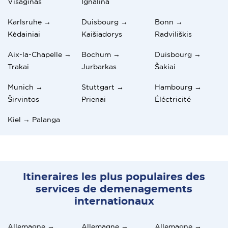
Visaginas
Ignalina
Karlsruhe →
Duisbourg →
Bonn →
Kėdainiai
Kaišiadorys
Radviliškis
Aix-la-Chapelle →
Bochum →
Duisbourg →
Trakai
Jurbarkas
Šakiai
Munich →
Stuttgart →
Hambourg →
Širvintos
Prienai
Éléctricité
Kiel → Palanga
Itineraires les plus populaires des
services de demenagements
internationaux
Allemagne →
Allemagne →
Allemagne →