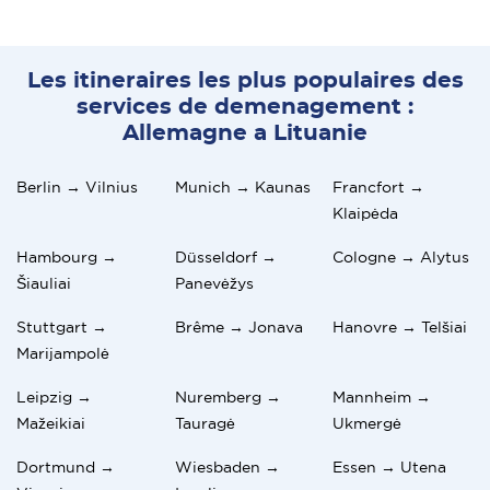
Les itineraires les plus populaires des
services de demenagement :
Allemagne a Lituanie
Berlin → Vilnius
Munich → Kaunas
Francfort →
Klaipėda
Hambourg →
Düsseldorf →
Cologne → Alytus
Šiauliai
Panevėžys
Stuttgart →
Brême → Jonava
Hanovre → Telšiai
Marijampolė
Leipzig →
Nuremberg →
Mannheim →
Mažeikiai
Tauragė
Ukmergė
Dortmund →
Wiesbaden →
Essen → Utena