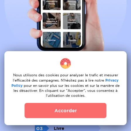
Reservez tous les services depuis le
Nous utilisons des cookies pour analyser le trafic et mesurer
confort de votre canape
l'efficacité des campagnes. N'hésitez pas à lire notre
Privacy
Policy
pour en savoir plus sur les cookies et sur la manière de
les désactiver. En cliquant sur "Accepter", vous consentez à
l'utilisation de cookies.
01
Tâche de la poste
Accorder
02
Recevoir une offre
03
Livre