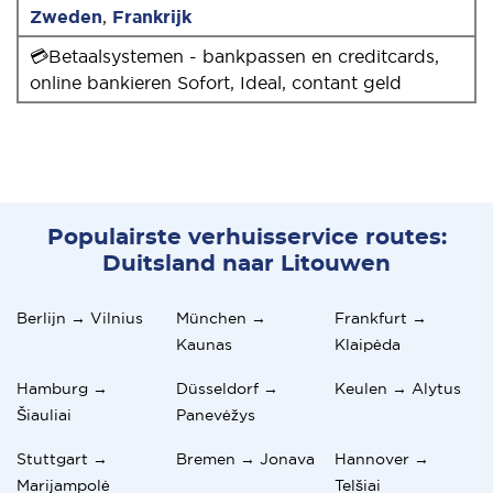
Zweden
,
Frankrijk
💳Betaalsystemen - bankpassen en creditcards,
online bankieren Sofort, Ideal, contant geld
Populairste verhuisservice routes:
Duitsland naar Litouwen
Berlijn → Vilnius
München →
Frankfurt →
Kaunas
Klaipėda
Hamburg →
Düsseldorf →
Keulen → Alytus
Šiauliai
Panevėžys
Stuttgart →
Bremen → Jonava
Hannover →
Marijampolė
Telšiai