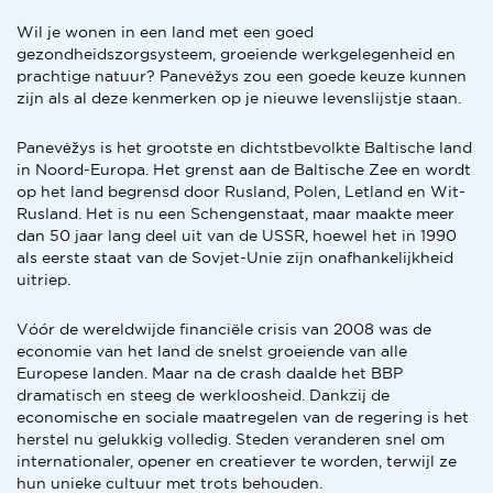
Wil je wonen in een land met een goed
gezondheidszorgsysteem, groeiende werkgelegenheid en
prachtige natuur? Panevėžys zou een goede keuze kunnen
zijn als al deze kenmerken op je nieuwe levenslijstje staan.
Panevėžys is het grootste en dichtstbevolkte Baltische land
in Noord-Europa. Het grenst aan de Baltische Zee en wordt
op het land begrensd door Rusland, Polen, Letland en Wit-
Rusland. Het is nu een Schengenstaat, maar maakte meer
dan 50 jaar lang deel uit van de USSR, hoewel het in 1990
als eerste staat van de Sovjet-Unie zijn onafhankelijkheid
uitriep.
Vóór de wereldwijde financiële crisis van 2008 was de
economie van het land de snelst groeiende van alle
Europese landen. Maar na de crash daalde het BBP
dramatisch en steeg de werkloosheid. Dankzij de
economische en sociale maatregelen van de regering is het
herstel nu gelukkig volledig. Steden veranderen snel om
internationaler, opener en creatiever te worden, terwijl ze
hun unieke cultuur met trots behouden.