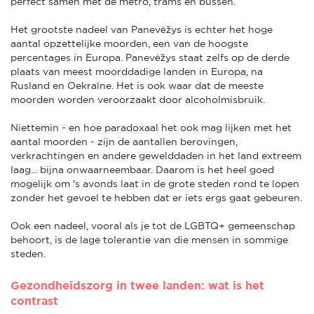
perfect samen met de metro, trams en bussen.
Het grootste nadeel van Panevėžys is echter het hoge
aantal opzettelijke moorden, een van de hoogste
percentages in Europa. Panevėžys staat zelfs op de derde
plaats van meest moorddadige landen in Europa, na
Rusland en Oekraïne. Het is ook waar dat de meeste
moorden worden veroorzaakt door alcoholmisbruik.
Niettemin - en hoe paradoxaal het ook mag lijken met het
aantal moorden - zijn de aantallen berovingen,
verkrachtingen en andere gewelddaden in het land extreem
laag... bijna onwaarneembaar. Daarom is het heel goed
mogelijk om 's avonds laat in de grote steden rond te lopen
zonder het gevoel te hebben dat er iets ergs gaat gebeuren.
Ook een nadeel, vooral als je tot de LGBTQ+ gemeenschap
behoort, is de lage tolerantie van die mensen in sommige
steden.
Gezondheidszorg in twee landen: wat is het
contrast