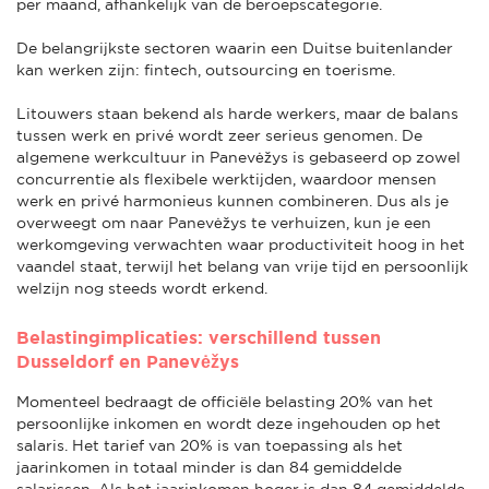
per maand, afhankelijk van de beroepscategorie.
De belangrijkste sectoren waarin een Duitse buitenlander
kan werken zijn: fintech, outsourcing en toerisme.
Litouwers staan bekend als harde werkers, maar de balans
tussen werk en privé wordt zeer serieus genomen. De
algemene werkcultuur in Panevėžys is gebaseerd op zowel
concurrentie als flexibele werktijden, waardoor mensen
werk en privé harmonieus kunnen combineren. Dus als je
overweegt om naar Panevėžys te verhuizen, kun je een
werkomgeving verwachten waar productiviteit hoog in het
vaandel staat, terwijl het belang van vrije tijd en persoonlijk
welzijn nog steeds wordt erkend.
Belastingimplicaties: verschillend tussen
Dusseldorf en Panevėžys
Momenteel bedraagt de officiële belasting 20% van het
persoonlijke inkomen en wordt deze ingehouden op het
salaris. Het tarief van 20% is van toepassing als het
jaarinkomen in totaal minder is dan 84 gemiddelde
salarissen. Als het jaarinkomen hoger is dan 84 gemiddelde