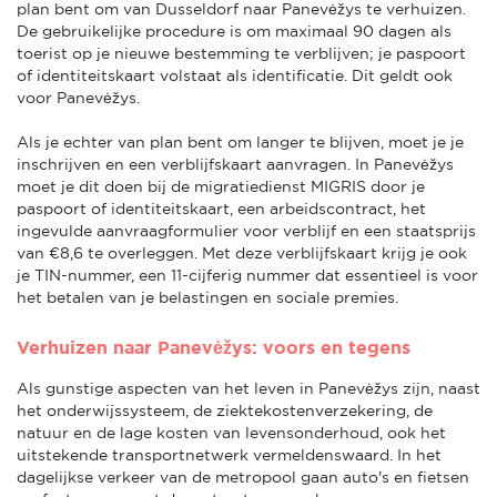
plan bent om van Dusseldorf naar Panevėžys te verhuizen.
De gebruikelijke procedure is om maximaal 90 dagen als
toerist op je nieuwe bestemming te verblijven; je paspoort
of identiteitskaart volstaat als identificatie. Dit geldt ook
voor Panevėžys.
Als je echter van plan bent om langer te blijven, moet je je
inschrijven en een verblijfskaart aanvragen. In Panevėžys
moet je dit doen bij de migratiedienst MIGRIS door je
paspoort of identiteitskaart, een arbeidscontract, het
ingevulde aanvraagformulier voor verblijf en een staatsprijs
van €8,6 te overleggen. Met deze verblijfskaart krijg je ook
je TIN-nummer, een 11-cijferig nummer dat essentieel is voor
het betalen van je belastingen en sociale premies.
Verhuizen naar Panevėžys: voors en tegens
Als gunstige aspecten van het leven in Panevėžys zijn, naast
het onderwijssysteem, de ziektekostenverzekering, de
natuur en de lage kosten van levensonderhoud, ook het
uitstekende transportnetwerk vermeldenswaard. In het
dagelijkse verkeer van de metropool gaan auto's en fietsen