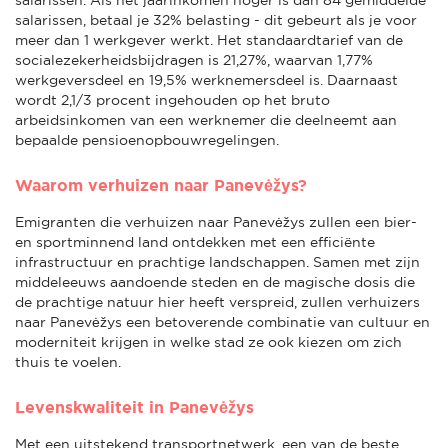
salarissen, betaal je 32% belasting - dit gebeurt als je voor
meer dan 1 werkgever werkt. Het standaardtarief van de
socialezekerheidsbijdragen is 21,27%, waarvan 1,77%
werkgeversdeel en 19,5% werknemersdeel is. Daarnaast
wordt 2,1/3 procent ingehouden op het bruto
arbeidsinkomen van een werknemer die deelneemt aan
bepaalde pensioenopbouwregelingen.
Waarom verhuizen naar Panevėžys?
Emigranten die verhuizen naar Panevėžys zullen een bier-
en sportminnend land ontdekken met een efficiënte
infrastructuur en prachtige landschappen. Samen met zijn
middeleeuws aandoende steden en de magische dosis die
de prachtige natuur hier heeft verspreid, zullen verhuizers
naar Panevėžys een betoverende combinatie van cultuur en
moderniteit krijgen in welke stad ze ook kiezen om zich
thuis te voelen.
Levenskwaliteit in Panevėžys
Met een uitstekend transportnetwerk, een van de beste