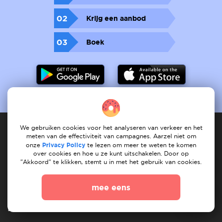
02
Krijg een aanbod
03
Boek
We gebruiken cookies voor het analyseren van verkeer en het
meten van de effectiviteit van campagnes. Aarzel niet om
onze
Privacy Policy
te lezen om meer te weten te komen
Dienstverlener
over cookies en hoe u ze kunt uitschakelen. Door op
"Akkoord" te klikken, stemt u in met het gebruik van cookies.
Hoe het werkt
registreet services
Mijn services
Mijn taken
Vind dienst
Onze services
mee eens
Klant