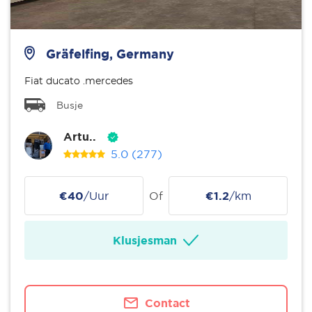
Gräfelfing, Germany
Fiat ducato .mercedes
Busje
Artu..
5.0
(277)
€40
/Uur
Of
€1.2
/km
Klusjesman
Contact