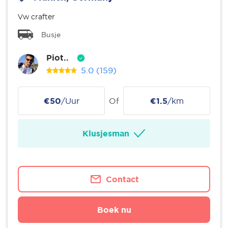
Vw crafter
Busje
Piot..
5.0
(159)
€50
/Uur
Of
€1.5
/km
Klusjesman
Contact
Boek nu