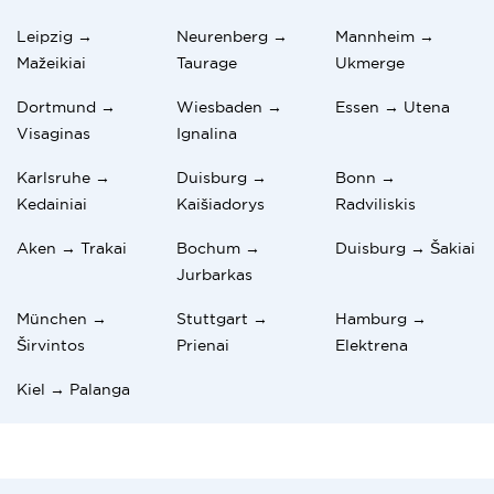
Leipzig →
Neurenberg →
Mannheim →
Mažeikiai
Taurage
Ukmerge
Dortmund →
Wiesbaden →
Essen → Utena
Visaginas
Ignalina
Karlsruhe →
Duisburg →
Bonn →
Kedainiai
Kaišiadorys
Radviliskis
Aken → Trakai
Bochum →
Duisburg → Šakiai
Jurbarkas
München →
Stuttgart →
Hamburg →
Širvintos
Prienai
Elektrena
Kiel → Palanga