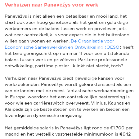
Verhuizen naar Panevėžys voor werk
Panevėžys is niet alleen een betaalbaar en mooi land, het
staat ook zeer hoog genoteerd als het gaat om gelukkige
werknemers en de balans tussen werk en privéleven, iets
wat zeer aantrekkelijk is voor expats die in het buitenland
willen gaan wonen en werken.
De Organisatie voor
Economische Samenwerking en Ontwikkeling (OESO
) heeft
het land gerangschikt op nummer 11 voor een uitstekende
balans tussen werk en privéleven. Parttime professionele
ontwikkeling, parttime plezier... klinkt niet slecht, toch?
Verhuizen naar Panevėžys biedt geweldige kansen voor
werkzoekenden. Panevėžys wordt gekarakteriseerd als een
van de landen met de meest fantastische werkaanbiedingen
in Europa, waardoor het een aantrekkelijke bestemming is
voor wie een carrièreswitch overweegt. Vilnius, Kaunas en
Klaipeda zijn de beste steden om te werken en bieden een
levendige en dynamische omgeving.
Het gemiddelde salaris in Panevėžys ligt rond de €1.700 per
maand en het wettelijk vastgestelde minimumloon is €642