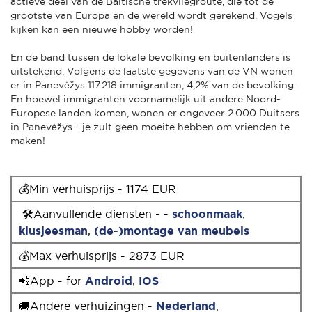
actieve deel van de Baltische trekvliegroute, die tot de
grootste van Europa en de wereld wordt gerekend. Vogels
kijken kan een nieuwe hobby worden!
En de band tussen de lokale bevolking en buitenlanders is
uitstekend. Volgens de laatste gegevens van de VN wonen
er in Panevėžys 117.218 immigranten, 4,2% van de bevolking.
En hoewel immigranten voornamelijk uit andere Noord-
Europese landen komen, wonen er ongeveer 2.000 Duitsers
in Panevėžys - je zult geen moeite hebben om vrienden te
maken!
💰Min verhuisprijs - 1174 EUR
🛠Aanvullende diensten - -
schoonmaak
,
klusjeesman
,
(de-)montage van meubels
💰Max verhuisprijs - 2873 EUR
📲App - for
Android
,
IOS
🚚Andere verhuizingen -
Nederland
,