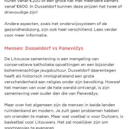
huren vanaf €200 of een grote flat met meerdere kamers
vanaf €600. In Dusseldorf kunnen deze prijzen het twee of
drievoudige zijn!
Andere aspecten, zoals het onderwijssysteem of de
gezondheidszorg, zijn ook heel verschillend. Lees verder
voor meer informatie.
Mensen: Dusseldorf vs Panevėžys
De Litouwse samenleving is een mengeling van
conservatieve katholieke opvattingen en een bijzonder
bohemienachtige jeugdcultuur. Dusseldorf daarentegen
heeft als historisch immigratieland een grote
verscheidenheid aan religies onder zijn bevolking. Hoewel
het mensen van over de hele wereld ontvangt, is zijn
samenleving veel ouder dan die van Panevėžys.
Maar over het algemeen zijn de mensen in beide landen
ruimdenkend en modern. Je zult geen problemen hebben
om vrienden te maken. Maar wat voetbal is voor Duitsers, is
basketbal voor Litouwers. Het zal moeilijker zijn om
sportpassies te evenaren.