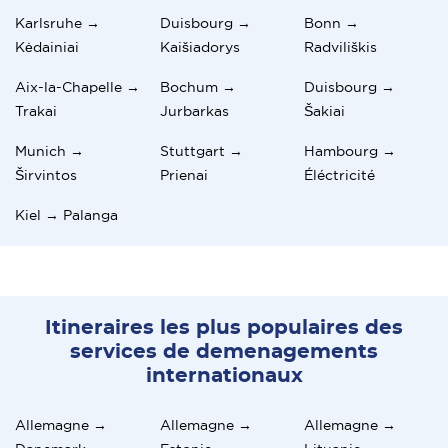
Karlsruhe →
Duisbourg →
Bonn →
Kėdainiai
Kaišiadorys
Radviliškis
Aix-la-Chapelle →
Bochum →
Duisbourg →
Trakai
Jurbarkas
Šakiai
Munich →
Stuttgart →
Hambourg →
Širvintos
Prienai
Éléctricité
Kiel → Palanga
Itineraires les plus populaires des
services de demenagements
internationaux
Allemagne →
Allemagne →
Allemagne →