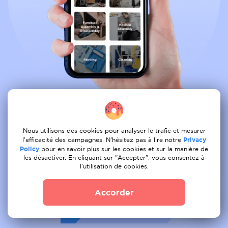
Reservez tous les services depuis le
confort de votre canape
Nous utilisons des cookies pour analyser le trafic et mesurer
l'efficacité des campagnes. N'hésitez pas à lire notre
Privacy
Policy
pour en savoir plus sur les cookies et sur la manière de
les désactiver. En cliquant sur "Accepter", vous consentez à
01
Tâche de la poste
l'utilisation de cookies.
02
Recevoir une offre
Accorder
03
Livre