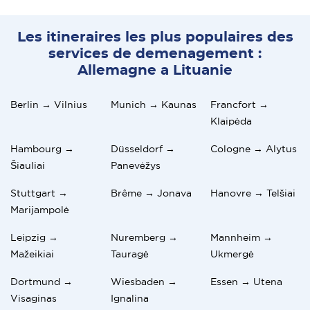
Les itineraires les plus populaires des
services de demenagement :
Allemagne a Lituanie
Berlin → Vilnius
Munich → Kaunas
Francfort →
Klaipėda
Hambourg →
Düsseldorf →
Cologne → Alytus
Šiauliai
Panevėžys
Stuttgart →
Brême → Jonava
Hanovre → Telšiai
Marijampolė
Leipzig →
Nuremberg →
Mannheim →
Mažeikiai
Tauragė
Ukmergė
Dortmund →
Wiesbaden →
Essen → Utena
Visaginas
Ignalina