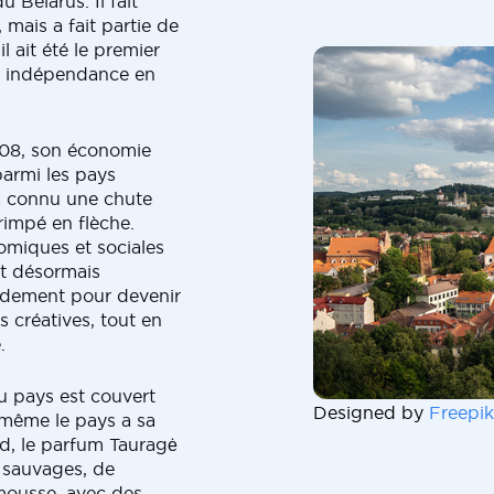
u Belarus. Il fait
 mais a fait partie de
 ait été le premier
on indépendance en
008, son économie
parmi les pays
 a connu une chute
rimpé en flèche.
miques et sociales
st désormais
pidement pour devenir
s créatives, tout en
.
du pays est couvert
Designed by
Freepik
 même le pays a sa
d, le parfum Tauragė
 sauvages, de
mousse, avec des