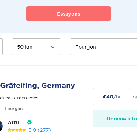
Essayons
Gräfelfing, Germany
€40
/hr
o
 ducato .mercedes
Fourgon
Homme à tou
Artu..
5.0
(277)