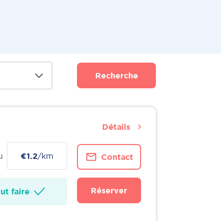
Recherche
Détails
u
€1.2
/km
Contact
Réserver
t faire