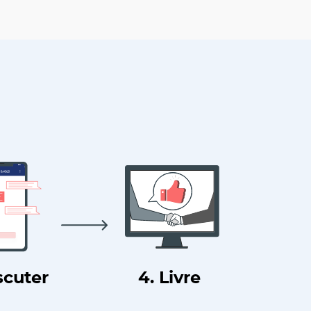
scuter
4. Livre