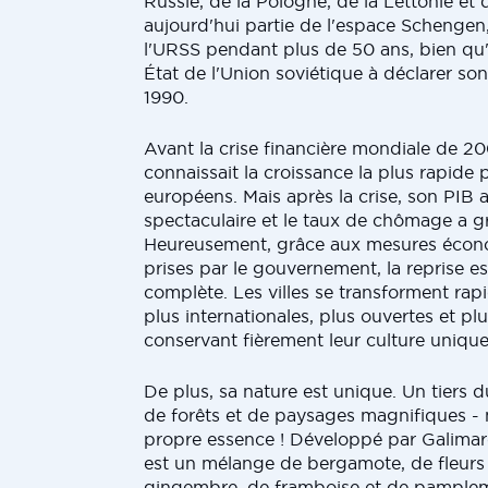
Russie, de la Pologne, de la Lettonie et d
aujourd'hui partie de l'espace Schengen,
l'URSS pendant plus de 50 ans, bien qu'il
État de l'Union soviétique à déclarer s
1990.
Avant la crise financière mondiale de 2
connaissait la croissance la plus rapide 
européens. Mais après la crise, son PIB
spectaculaire et le taux de chômage a g
Heureusement, grâce aux mesures écono
prises par le gouvernement, la reprise e
complète. Les villes se transforment ra
plus internationales, plus ouvertes et plu
conservant fièrement leur culture unique
De plus, sa nature est unique. Un tiers 
de forêts et de paysages magnifiques -
propre essence ! Développé par Galimar
est un mélange de bergamote, de fleurs
gingembre, de framboise et de pample