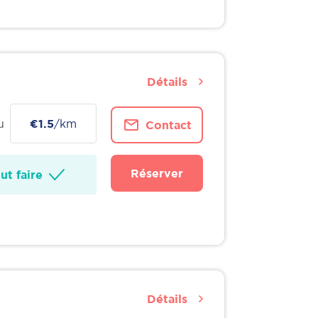
Détails
u
€1.5
/km
Contact
Réserver
t faire
Détails