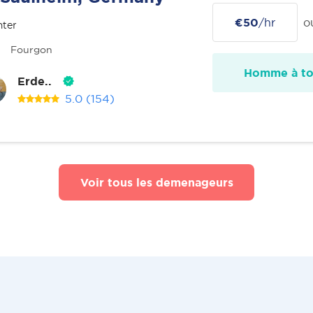
€50
/hr
o
nter
Fourgon
Homme à tou
Erde..
5.0
(154)
Voir tous les demenageurs