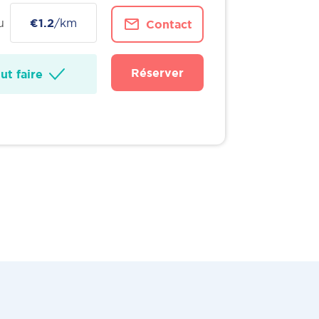
u
€1.2
/km
Contact
Réserver
t faire