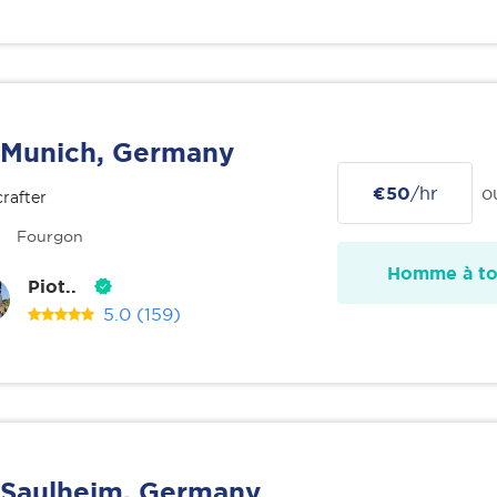
Munich, Germany
€50
/hr
o
rafter
Fourgon
Homme à tou
Piot..
5.0
(159)
Saulheim, Germany