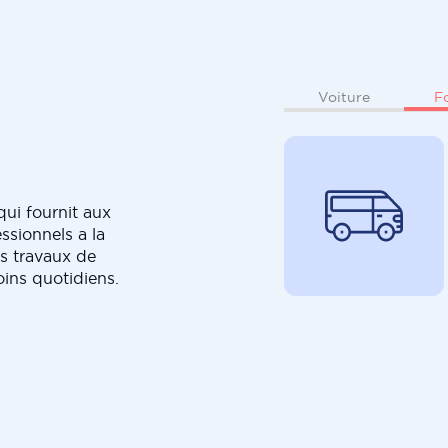
F
Voiture
ui fournit aux
ssionnels a la
s travaux de
oins quotidiens.