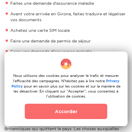
Faites une demande d'assurance maladie
Avant votre arrivée en Girona, faites traduire et légaliser
vos documents
Achetez une carte SIM locale
Faire une demande de permis de séjour
Faire une demande d'assurance maladie
Est-ce une bonne idée de s'installer en Girona ?
Il y a plusieurs raisons à cela, mais les avantages sont
Nous utilisons des cookies pour analyser le trafic et mesurer
l'efficacité des campagnes. N'hésitez pas à lire notre
Privacy
indéniables, et il n'y a jamais eu de meilleur moment pour
Policy
pour en savoir plus sur les cookies et sur la manière de
s'installer en Girona. Le Brexit est peut-être empreint
les désactiver. En cliquant sur "Accepter", vous consentez à
d'incertitude, mais une chose est sûre : Les Britanniques
l'utilisation de cookies.
apprécieront toujours le soleil, la mer et la culture de
l'Girona.
Accorder
C'est un pays qui offre certaines des modifications de style
de vie les plus cruciales et les plus souhaitables pour les
Britanniques qui quittent le pays. Les choses auxquelles