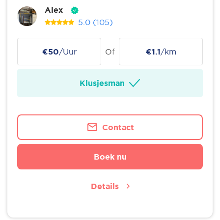
Alex
5.0
(105)
€50
/Uur
Of
€1.1
/km
Klusjesman
Contact
Boek nu
Details