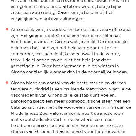
vervoer, zoals bussen en regionale spoorwegen. Als je in
een gehucht of op het platteland woont, heb je bijna
zeker een auto nodig. Caser kan je helpen bij het
vergelijken van autoverzekeringen.
Afhankelijk van je voorkeuren kan dit een voor- of nadeel
zijn. Het goede is dat Girona een zeer divers klimaat
heeft, dus je vindt in Girona wat je zoekt. De noordelijke
delen van het land zijn het hele jaar door natter en
somberder, met aanzienlijke sneeuwval in de winter,
terwijl de eilanden en de kust het hele jaar door
gematigd zijn. Over het algemeen zijn de winters in
Girona aanzienlijk warmer dan in de noordelijke landen.
Girona biedt een aantal van de beste steden en dorpen
ter wereld. Madrid is een bruisende metropool waar je de
geschiedenis van Girona bij elke stap kunt voelen.
Barcelona biedt een meer kosmopolitische sfeer met een
Catalaans tintje, met alle voordelen van de ligging aan de
Middellandse Zee. Valencia combineert strandschoon
met grootstedelijke verfijning. Sevilla is een meer
traditionele Spaanse stad en een van de charmantste
steden van Girona. Bilbao is ideaal voor fijnproevers en