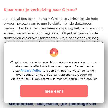
Klaar voor je verhuizing naar Girona?
Je hebt al besloten om naar Girona te verhuizen. Je hebt
ervoor gekozen om je aan te sluiten bij de duizenden
mensen die door de jaren heen de sprong hebben gewaagd
en een nieuw leven zijn begonnen. Of je bent een van de
duizenden die erover fantaseren. Of je bent onzeker, nog
onbeslist. Wat je huidige opvattingen ook zijn, Moovick kan
je helpen om de beste beslissing te nemen. En ten slotte
geven we je verstandig advies over hoe je je doelen in de
praktijk kan brengen. Als je op zoek bent naar een
verhuisbedrijf
naar Girona, ben je vrij om er te wonen en te
We gebruiken cookies voor het analyseren van verkeer en het
meten van de effectiviteit van campagnes. Aarzel niet om
werken.
onze
Privacy Policy
te lezen om meer te weten te komen
over cookies en hoe u ze kunt uitschakelen. Door op
"Akkoord" te klikken, stemt u in met het gebruik van cookies.
💰Min verhuisprijs - 1571 EUR
mee eens
🛠Aanvullende diensten -
schoonmaak
,
klusjesman
,
(de-)montage van