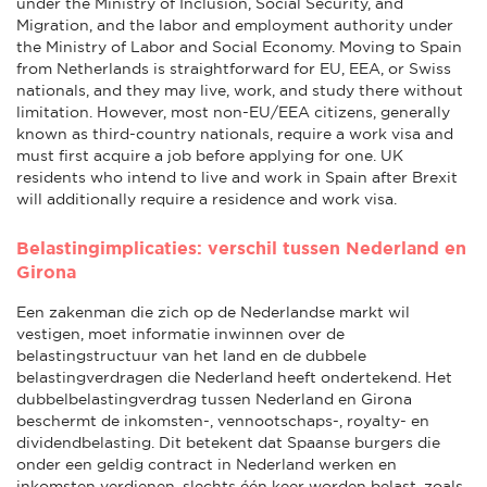
under the Ministry of Inclusion, Social Security, and
Migration, and the labor and employment authority under
the Ministry of Labor and Social Economy. Moving to Spain
from Netherlands is straightforward for EU, EEA, or Swiss
nationals, and they may live, work, and study there without
limitation. However, most non-EU/EEA citizens, generally
known as third-country nationals, require a work visa and
must first acquire a job before applying for one. UK
residents who intend to live and work in Spain after Brexit
will additionally require a residence and work visa.
Belastingimplicaties: verschil tussen Nederland en
Girona
Een zakenman die zich op de Nederlandse markt wil
vestigen, moet informatie inwinnen over de
belastingstructuur van het land en de dubbele
belastingverdragen die Nederland heeft ondertekend. Het
dubbelbelastingverdrag tussen Nederland en Girona
beschermt de inkomsten-, vennootschaps-, royalty- en
dividendbelasting. Dit betekent dat Spaanse burgers die
onder een geldig contract in Nederland werken en
inkomsten verdienen, slechts één keer worden belast, zoals