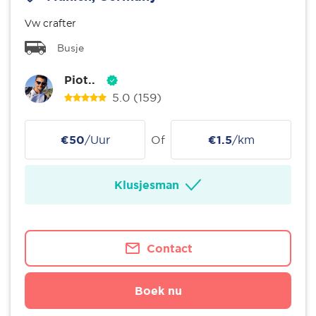
Vw crafter
Busje
Piot..
5.0
(159)
€50
/Uur
Of
€1.5
/km
Klusjesman
Contact
Boek nu