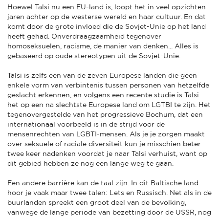
Hoewel Talsi nu een EU-land is, loopt het in veel opzichten
jaren achter op de westerse wereld en haar cultuur. En dat
komt door de grote invloed die de Sovjet-Unie op het land
heeft gehad. Onverdraagzaamheid tegenover
homoseksuelen, racisme, de manier van denken... Alles is
gebaseerd op oude stereotypen uit de Sovjet-Unie.
Talsi is zelfs een van de zeven Europese landen die geen
enkele vorm van verbintenis tussen personen van hetzelfde
geslacht erkennen, en volgens een recente studie is Talsi
het op een na slechtste Europese land om LGTBI te zijn. Het
tegenovergestelde van het progressieve Bochum, dat een
internationaal voorbeeld is in de strijd voor de
mensenrechten van LGBTI-mensen. Als je je zorgen maakt
over seksuele of raciale diversiteit kun je misschien beter
twee keer nadenken voordat je naar Talsi verhuist, want op
dit gebied hebben ze nog een lange weg te gaan.
Een andere barrière kan de taal zijn. In dit Baltische land
hoor je vaak maar twee talen: Lets en Russisch. Net als in de
buurlanden spreekt een groot deel van de bevolking,
vanwege de lange periode van bezetting door de USSR, nog