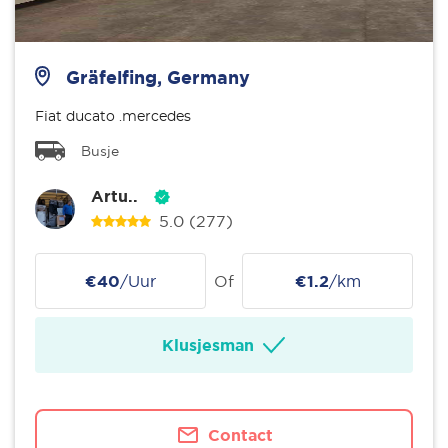
Gräfelfing, Germany
Fiat ducato .mercedes
Busje
Artu..
5.0
(277)
€40
/Uur
Of
€1.2
/km
Klusjesman
Contact