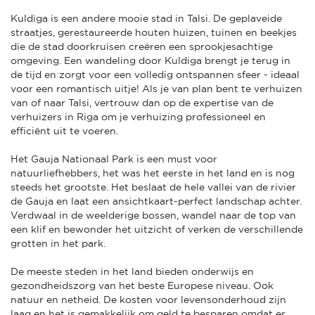
Kuldiga is een andere mooie stad in Talsi. De geplaveide
straatjes, gerestaureerde houten huizen, tuinen en beekjes
die de stad doorkruisen creëren een sprookjesachtige
omgeving. Een wandeling door Kuldiga brengt je terug in
de tijd en zorgt voor een volledig ontspannen sfeer - ideaal
voor een romantisch uitje! Als je van plan bent te verhuizen
van of naar Talsi, vertrouw dan op de expertise van de
verhuizers in Riga om je verhuizing professioneel en
efficiënt uit te voeren.
Het Gauja Nationaal Park is een must voor
natuurliefhebbers, het was het eerste in het land en is nog
steeds het grootste. Het beslaat de hele vallei van de rivier
de Gauja en laat een ansichtkaart-perfect landschap achter.
Verdwaal in de weelderige bossen, wandel naar de top van
een klif en bewonder het uitzicht of verken de verschillende
grotten in het park.
De meeste steden in het land bieden onderwijs en
gezondheidszorg van het beste Europese niveau. Ook
natuur en netheid. De kosten voor levensonderhoud zijn
laag en het is gemakkelijk om geld te besparen omdat er