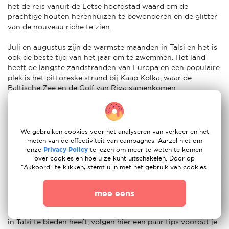
het de reis vanuit de Letse hoofdstad waard om de
prachtige houten herenhuizen te bewonderen en de glitter
van de nouveau riche te zien.
Juli en augustus zijn de warmste maanden in Talsi en het is
ook de beste tijd van het jaar om te zwemmen. Het land
heeft de langste zandstranden van Europa en een populaire
plek is het pittoreske strand bij Kaap Kolka, waar de
Baltische Zee en de Golf van Riga samenkomen.
Andere topbestemmingen voor expats in Talsi zijn Livu
Aquapark, een van de grootste waterpretparken in Noord-
Europa, en Tarzans, een enorm avonturenpark in Sigulda.
We gebruiken cookies voor het analyseren van verkeer en het
Expatouders met kinderen die van dieren houden, kunnen
meten van de effectiviteit van campagnes. Aarzel niet om
ook naar het Vienkocu Park gaan, waar ze verschillende
onze
Privacy Policy
te lezen om meer te weten te komen
over cookies en hoe u ze kunt uitschakelen. Door op
dierensculpturen, sprookjesfiguren, landhuizen en het
"Akkoord" te klikken, stemt u in met het gebruik van cookies.
eerste zandzakhuis in Talsi zullen zien.
Advies om naar Talsi te verhuizen
mee eens
Nu je alle goede en minder goede dingen weet die het leven
in Talsi te bieden heeft, volgen hier een paar tips voordat je