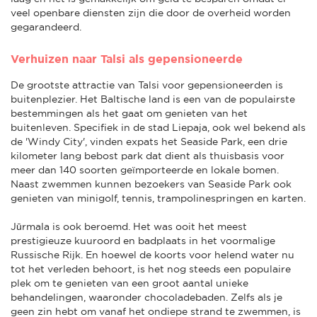
veel openbare diensten zijn die door de overheid worden
gegarandeerd.
Verhuizen naar Talsi als gepensioneerde
De grootste attractie van Talsi voor gepensioneerden is
buitenplezier. Het Baltische land is een van de populairste
bestemmingen als het gaat om genieten van het
buitenleven. Specifiek in de stad Liepaja, ook wel bekend als
de 'Windy City', vinden expats het Seaside Park, een drie
kilometer lang bebost park dat dient als thuisbasis voor
meer dan 140 soorten geïmporteerde en lokale bomen.
Naast zwemmen kunnen bezoekers van Seaside Park ook
genieten van minigolf, tennis, trampolinespringen en karten.
Jūrmala is ook beroemd. Het was ooit het meest
prestigieuze kuuroord en badplaats in het voormalige
Russische Rijk. En hoewel de koorts voor helend water nu
tot het verleden behoort, is het nog steeds een populaire
plek om te genieten van een groot aantal unieke
behandelingen, waaronder chocoladebaden. Zelfs als je
geen zin hebt om vanaf het ondiepe strand te zwemmen, is