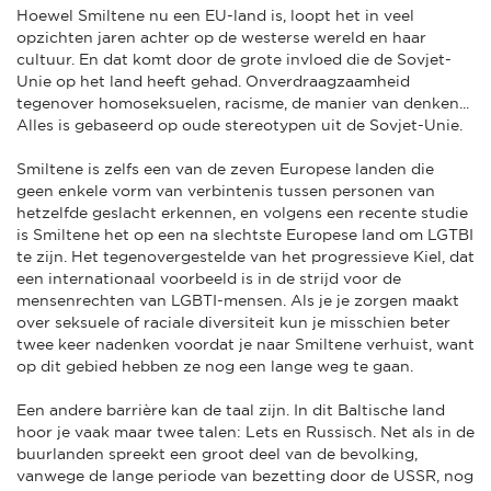
Hoewel Smiltene nu een EU-land is, loopt het in veel
opzichten jaren achter op de westerse wereld en haar
cultuur. En dat komt door de grote invloed die de Sovjet-
Unie op het land heeft gehad. Onverdraagzaamheid
tegenover homoseksuelen, racisme, de manier van denken...
Alles is gebaseerd op oude stereotypen uit de Sovjet-Unie.
Smiltene is zelfs een van de zeven Europese landen die
geen enkele vorm van verbintenis tussen personen van
hetzelfde geslacht erkennen, en volgens een recente studie
is Smiltene het op een na slechtste Europese land om LGTBI
te zijn. Het tegenovergestelde van het progressieve Kiel, dat
een internationaal voorbeeld is in de strijd voor de
mensenrechten van LGBTI-mensen. Als je je zorgen maakt
over seksuele of raciale diversiteit kun je misschien beter
twee keer nadenken voordat je naar Smiltene verhuist, want
op dit gebied hebben ze nog een lange weg te gaan.
Een andere barrière kan de taal zijn. In dit Baltische land
hoor je vaak maar twee talen: Lets en Russisch. Net als in de
buurlanden spreekt een groot deel van de bevolking,
vanwege de lange periode van bezetting door de USSR, nog