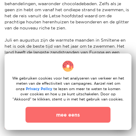
behandelingen, waaronder chocoladebaden. Zelfs als je
geen zin hebt om vanaf het ondiepe strand te zwemmen, is
het de reis vanuit de Letse hoofdstad waard om de
prachtige houten herenhuizen te bewonderen en de glitter
van de nouveau riche te zien.
Juli en augustus zijn de warmste maanden in Smiltene en
het is ook de beste tijd van het jaar om te zwemmen. Het
land heeft de langste zandstranden van Europa en een
populaire plek is het pittoreske strand bij Kaap Kolka, waar
de Baltische Zee en de Golf van Riga samenkomen.
Andere topbestemmingen voor expats in Smiltene zijn Livu
We gebruiken cookies voor het analyseren van verkeer en het
Aquapark, een van de grootste waterpretparken in Noord-
meten van de effectiviteit van campagnes. Aarzel niet om
Europa, en Tarzans, een enorm avonturenpark in Sigulda.
onze
Privacy Policy
te lezen om meer te weten te komen
over cookies en hoe u ze kunt uitschakelen. Door op
Expatouders met kinderen die van dieren houden, kunnen
"Akkoord" te klikken, stemt u in met het gebruik van cookies.
ook naar het Vienkocu Park gaan, waar ze verschillende
dierensculpturen, sprookjesfiguren, landhuizen en het
eerste zandzakhuis in Smiltene zullen zien.
mee eens
Advies om naar Smiltene te verhuizen