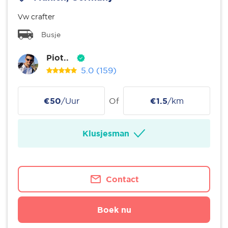
Vw crafter
Busje
Piot..
5.0
(159)
€50
/Uur
Of
€1.5
/km
Klusjesman
Contact
Boek nu