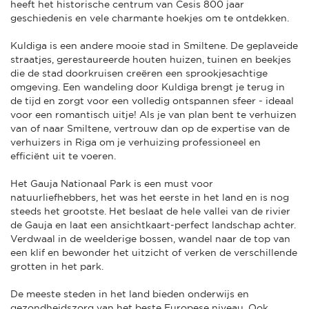
heeft het historische centrum van Cesis 800 jaar
geschiedenis en vele charmante hoekjes om te ontdekken.
Kuldiga is een andere mooie stad in Smiltene. De geplaveide
straatjes, gerestaureerde houten huizen, tuinen en beekjes
die de stad doorkruisen creëren een sprookjesachtige
omgeving. Een wandeling door Kuldiga brengt je terug in
de tijd en zorgt voor een volledig ontspannen sfeer - ideaal
voor een romantisch uitje! Als je van plan bent te verhuizen
van of naar Smiltene, vertrouw dan op de expertise van de
verhuizers in Riga om je verhuizing professioneel en
efficiënt uit te voeren.
Het Gauja Nationaal Park is een must voor
natuurliefhebbers, het was het eerste in het land en is nog
steeds het grootste. Het beslaat de hele vallei van de rivier
de Gauja en laat een ansichtkaart-perfect landschap achter.
Verdwaal in de weelderige bossen, wandel naar de top van
een klif en bewonder het uitzicht of verken de verschillende
grotten in het park.
De meeste steden in het land bieden onderwijs en
gezondheidszorg van het beste Europese niveau. Ook