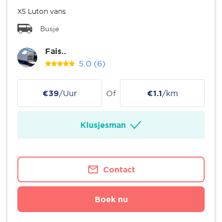
X5 Luton vans
Busje
Fais..
5.0
(6)
€39
/Uur
Of
€1.1
/km
Klusjesman
Contact
Boek nu