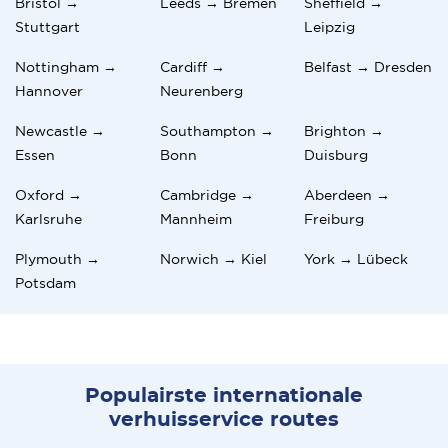
Bristol →
Leeds → Bremen
Sheffield →
Stuttgart
Leipzig
Nottingham →
Cardiff →
Belfast → Dresden
Hannover
Neurenberg
Newcastle →
Southampton →
Brighton →
Essen
Bonn
Duisburg
Oxford →
Cambridge →
Aberdeen →
Karlsruhe
Mannheim
Freiburg
Plymouth →
Norwich → Kiel
York → Lübeck
Potsdam
Populairste internationale
verhuisservice routes