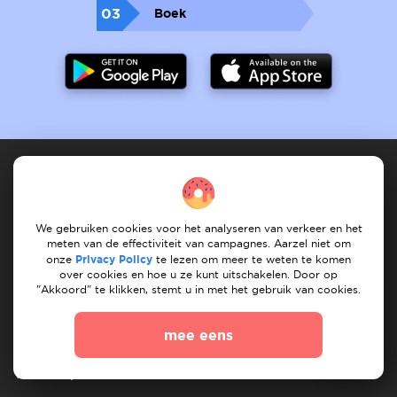
03
Boek
Dienstverlener
We gebruiken cookies voor het analyseren van verkeer en het
meten van de effectiviteit van campagnes. Aarzel niet om
Hoe het werkt
registreet services
Mijn services
onze
Privacy Policy
te lezen om meer te weten te komen
Mijn taken
Vind dienst
Onze services
over cookies en hoe u ze kunt uitschakelen. Door op
"Akkoord" te klikken, stemt u in met het gebruik van cookies.
Klant
mee eens
Hoe het werkt
Na taken
Mijn taken
Vind verhuizer
Vind klusjesman