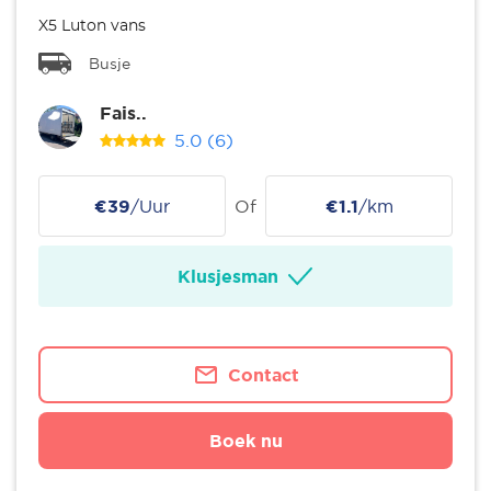
X5 Luton vans
Busje
Fais..
5.0
(6)
€39
/Uur
Of
€1.1
/km
Klusjesman
Contact
Boek nu