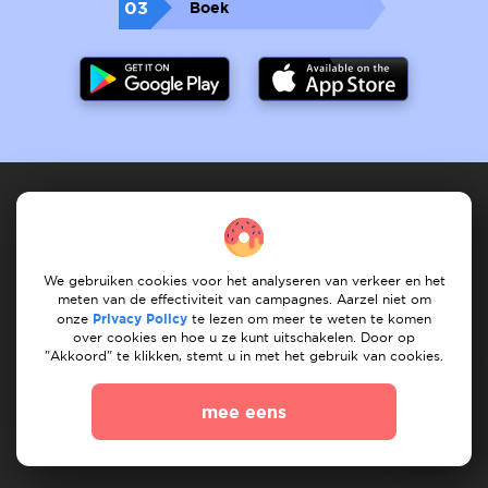
03
Boek
Dienstverlener
We gebruiken cookies voor het analyseren van verkeer en het
Hoe het werkt
registreet services
Mijn services
meten van de effectiviteit van campagnes. Aarzel niet om
onze
Privacy Policy
te lezen om meer te weten te komen
Mijn taken
Vind dienst
Onze services
over cookies en hoe u ze kunt uitschakelen. Door op
"Akkoord" te klikken, stemt u in met het gebruik van cookies.
Klant
mee eens
Hoe het werkt
Na taken
Mijn taken
Vind verhuizer
Vind klusjesman