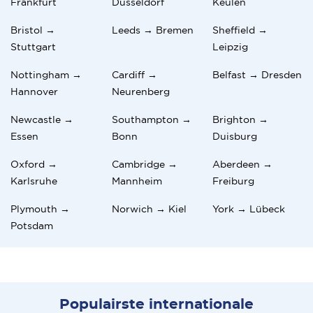
Frankfurt
Düsseldorf
Keulen
Bristol →
Leeds → Bremen
Sheffield →
Stuttgart
Leipzig
Nottingham →
Cardiff →
Belfast → Dresden
Hannover
Neurenberg
Newcastle →
Southampton →
Brighton →
Essen
Bonn
Duisburg
Oxford →
Cambridge →
Aberdeen →
Karlsruhe
Mannheim
Freiburg
Plymouth →
Norwich → Kiel
York → Lübeck
Potsdam
Populairste internationale