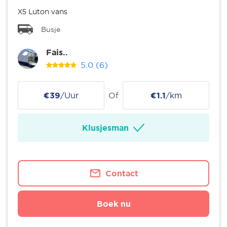
X5 Luton vans
Busje
Fais..
5.0
(6)
€39
/Uur
Of
€1.1
/km
Klusjesman
Contact
Boek nu