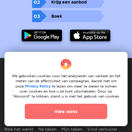
02
Krijg een aanbod
03
Boek
We gebruiken cookies voor het analyseren van verkeer en het
Dienstverlener
meten van de effectiviteit van campagnes. Aarzel niet om
onze
Privacy Policy
te lezen om meer te weten te komen
over cookies en hoe u ze kunt uitschakelen. Door op
Hoe het werkt
registreet services
Mijn services
"Akkoord" te klikken, stemt u in met het gebruik van cookies.
Mijn taken
Vind dienst
Onze services
mee eens
Klant
Hoe het werkt
Na taken
Mijn taken
Vind verhuizer