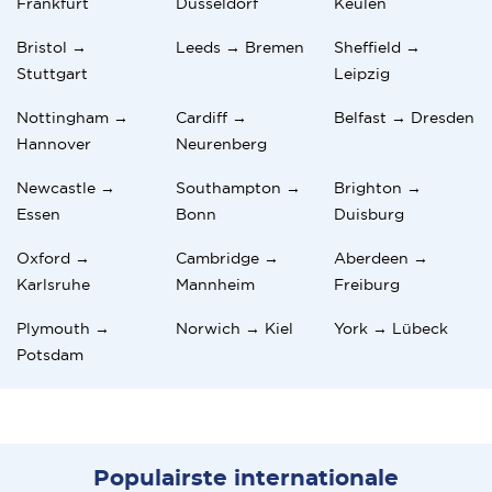
Frankfurt
Düsseldorf
Keulen
Bristol →
Leeds → Bremen
Sheffield →
Stuttgart
Leipzig
Nottingham →
Cardiff →
Belfast → Dresden
Hannover
Neurenberg
Newcastle →
Southampton →
Brighton →
Essen
Bonn
Duisburg
Oxford →
Cambridge →
Aberdeen →
Karlsruhe
Mannheim
Freiburg
Plymouth →
Norwich → Kiel
York → Lübeck
Potsdam
Populairste internationale