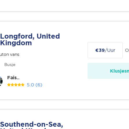
Longford, United
Kingdom
€39
/Uur
O
uton vans
Busje
Klusjes
Fais..
5.0
(6)
Southend-on-Sea,