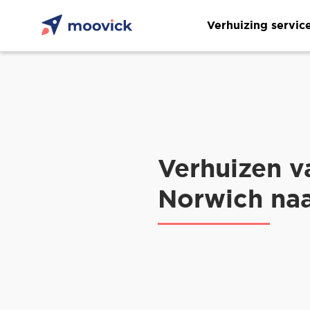
Verhuizing servic
Verhuizen v
Norwich naa