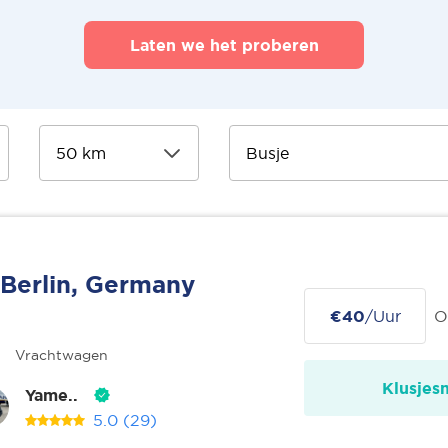
Laten we het proberen
Berlin, Germany
€40
/Uur
O
Vrachtwagen
Klusjes
Yame..
5.0
(29)