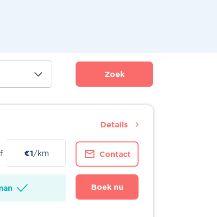
Zoek
Details
f
€1
/km
Contact
Boek nu
man