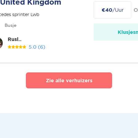
United Kingdom
€40
/Uur
O
edes sprinter Lwb
Busje
Klusjes
Rusl..
5.0
(6)
Zie alle verhuizers