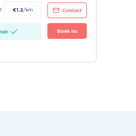
f
€1.2
/km
Contact
Boek nu
man