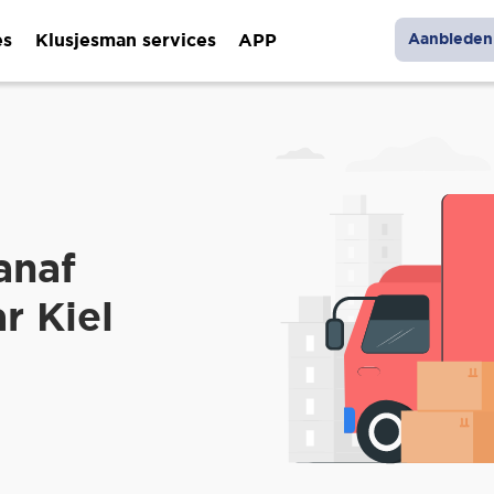
es
Klusjesman services
APP
Aanbieden 
anaf
r Kiel