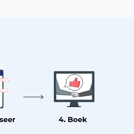
useer
4. Boek