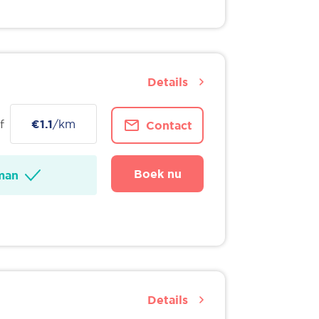
Details
f
€1.1
/km
Contact
Boek nu
man
Details