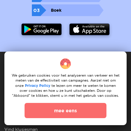
03
Boek
Dienstverlener
We gebruiken cookies voor het analyseren van verkeer en het
meten van de effectiviteit van campagnes. Aarzel niet om
onze
Privacy Policy
te lezen om meer te weten te komen
Hoe het werkt
registreet services
Mijn services
over cookies en hoe u ze kunt uitschakelen. Door op
Mijn taken
Vind dienst
Onze services
"Akkoord" te klikken, stemt u in met het gebruik van cookies.
Klant
mee eens
Hoe het werkt
Na taken
Mijn taken
Vind verhuizer
Vind klusjesman