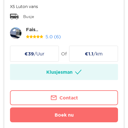
X5 Luton vans
Busje
Fais..
5.0
(6)
€39
/Uur
Of
€1.1
/km
Klusjesman
Contact
Boek nu