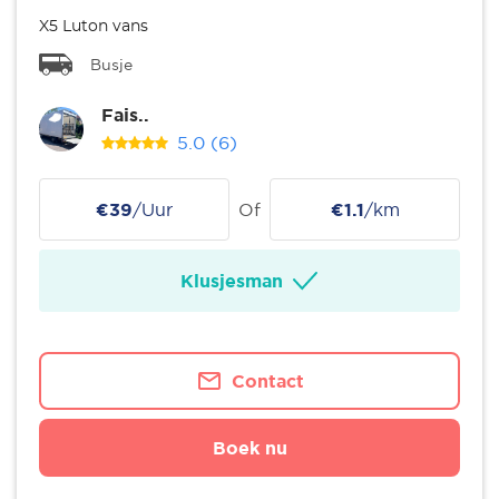
X5 Luton vans
Busje
Fais..
5.0
(6)
€39
/Uur
Of
€1.1
/km
Klusjesman
Contact
Boek nu