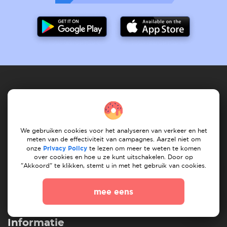
Dienstverlener
Hoe het werkt
registreet services
Mijn services
We gebruiken cookies voor het analyseren van verkeer en het
Mijn taken
Vind dienst
Onze services
meten van de effectiviteit van campagnes. Aarzel niet om
onze
Privacy Policy
te lezen om meer te weten te komen
over cookies en hoe u ze kunt uitschakelen. Door op
Klant
"Akkoord" te klikken, stemt u in met het gebruik van cookies.
Hoe het werkt
Na taken
Mijn taken
Vind verhuizer
mee eens
Vind klusjesman
Informatie