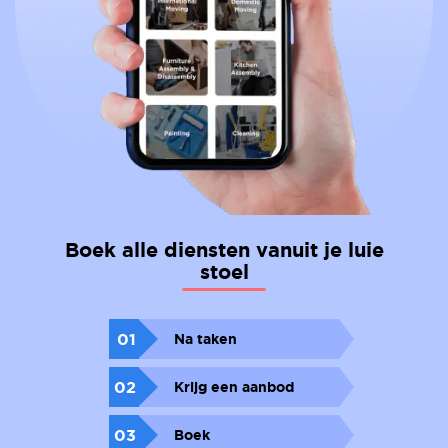
Boek alle diensten vanuit je luie
stoel
01
Na taken
02
Krijg een aanbod
03
Boek