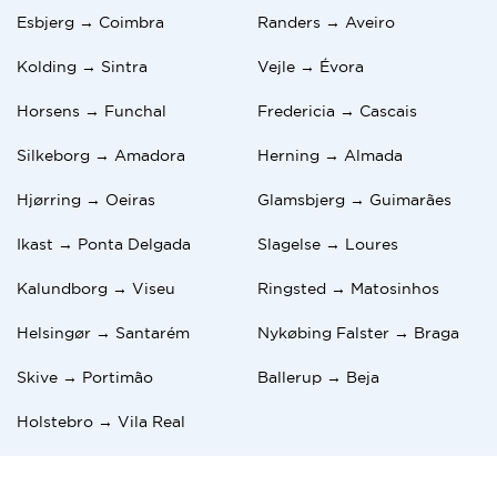
Esbjerg → Coimbra
Randers → Aveiro
Kolding → Sintra
Vejle → Évora
Horsens → Funchal
Fredericia → Cascais
Silkeborg → Amadora
Herning → Almada
Hjørring → Oeiras
Glamsbjerg → Guimarães
Ikast → Ponta Delgada
Slagelse → Loures
Kalundborg → Viseu
Ringsted → Matosinhos
Helsingør → Santarém
Nykøbing Falster → Braga
Skive → Portimão
Ballerup → Beja
Holstebro → Vila Real