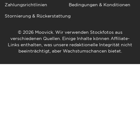
Zahlungsrichtlinien
Bedingungen & Konditionen
Stornierung & Rückerstattung
© 2026 Moovick. Wir verwenden Stockfotos aus
verschiedenen Quellen. Einige Inhalte können Affiliate-
Links enthalten, was unsere redaktionelle Integrität nicht
beeinträchtigt, aber Wachstumschancen bietet.