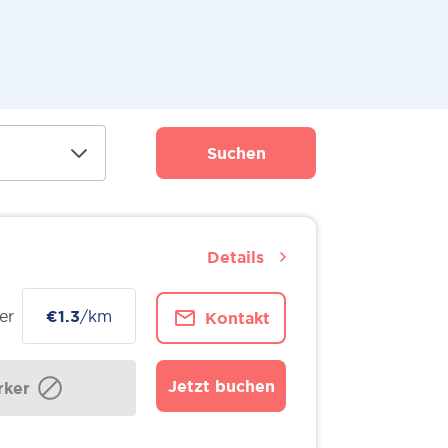
Suchen
Details
er
€1.3
/km
Kontakt
Jetzt buchen
ker