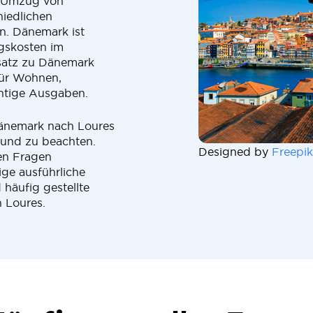
m Umzug von
hiedlichen
n. Dänemark ist
gskosten im
satz zu Dänemark
für Wohnen,
chtige Ausgaben.
Dänemark nach Loures
 und zu beachten.
Designed by
Freepik
en Fragen
ige ausführliche
 häufig gestellte
 Loures.