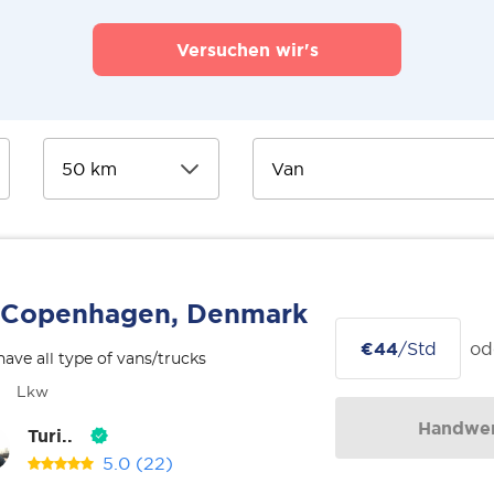
Versuchen wir's
Copenhagen, Denmark
€44
/Std
od
ave all type of vans/trucks
Lkw
Handwer
Turi..
5.0
(22)