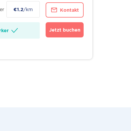
er
€1.2
/km
Kontakt
Jetzt buchen
ker