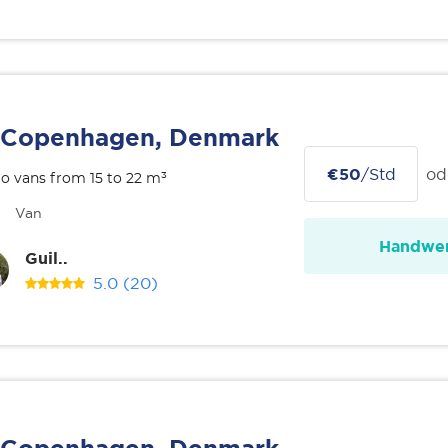
Copenhagen, Denmark
€50
/Std
od
o vans from 15 to 22 m³
Van
Handwer
Guil..
5.0
(20)