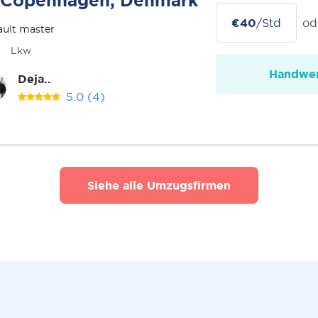
Copenhagen, Denmark
€40
/Std
od
ult master
Lkw
Handwer
Deja..
5.0
(4)
Siehe alle Umzugsfirmen