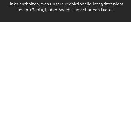
Links enthalten, was unsere redaktionelle Integrität nicht
beeinträchtigt, aber Wachstumschancen bietet.