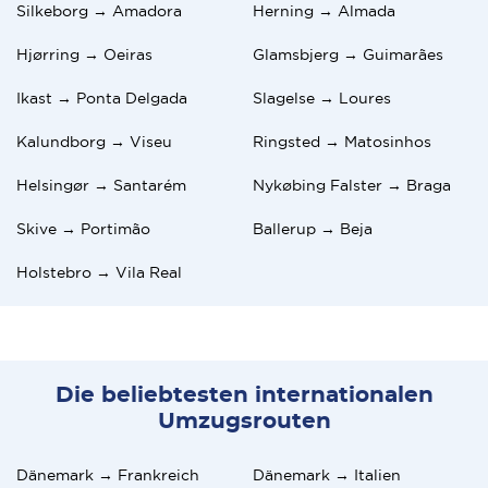
Silkeborg → Amadora
Herning → Almada
Hjørring → Oeiras
Glamsbjerg → Guimarães
Ikast → Ponta Delgada
Slagelse → Loures
Kalundborg → Viseu
Ringsted → Matosinhos
Helsingør → Santarém
Nykøbing Falster → Braga
Skive → Portimão
Ballerup → Beja
Holstebro → Vila Real
Die beliebtesten internationalen
Umzugsrouten
Dänemark → Frankreich
Dänemark → Italien