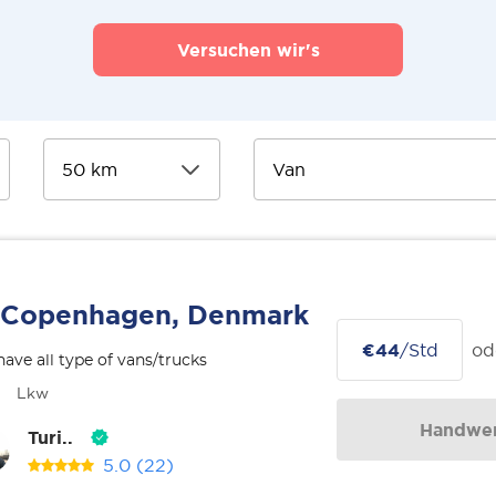
Versuchen wir's
Copenhagen, Denmark
€44
/Std
od
ave all type of vans/trucks
Lkw
Handwer
Turi..
5.0
(22)