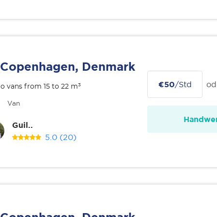
Copenhagen, Denmark
€50
/Std
od
o vans from 15 to 22 m³
Van
Handwer
Guil..
5.0
(20)