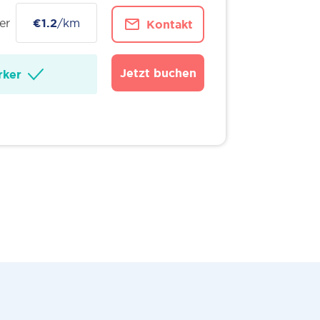
er
€1.2
/km
Kontakt
Jetzt buchen
ker