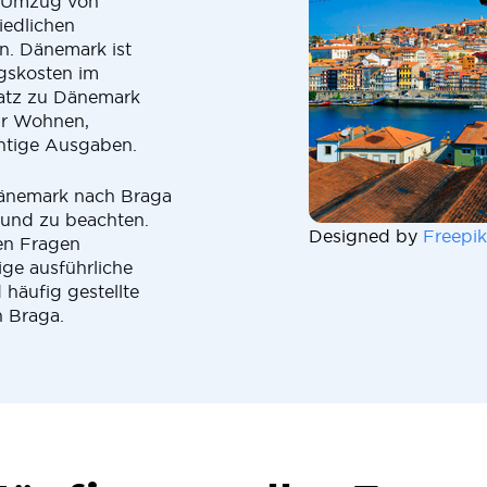
m Umzug von
iedlichen
n. Dänemark ist
gskosten im
satz zu Dänemark
ür Wohnen,
chtige Ausgaben.
Dänemark nach Braga
 und zu beachten.
Designed by
Freepik
en Fragen
ige ausführliche
 häufig gestellte
 Braga.