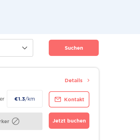
Suchen
Details
er
€1.3
/km
Kontakt
Jetzt buchen
ker