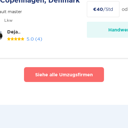
Copenhagen, Denmark
€40
/Std
od
ult master
Lkw
Handwer
Deja..
5.0
(4)
Siehe alle Umzugsfirmen