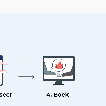
useer
4. Boek