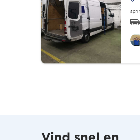
spri
Vind snel en