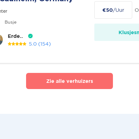
€50
/Uur
O
nter
Busje
Klusjes
Erde..
5.0
(154)
Zie alle verhuizers