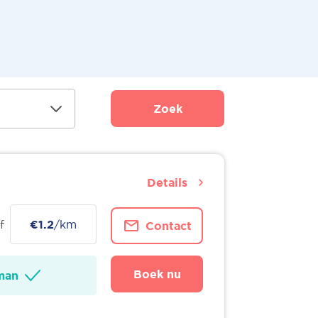
Zoek
Details
f
€1.2
/km
Contact
Boek nu
man