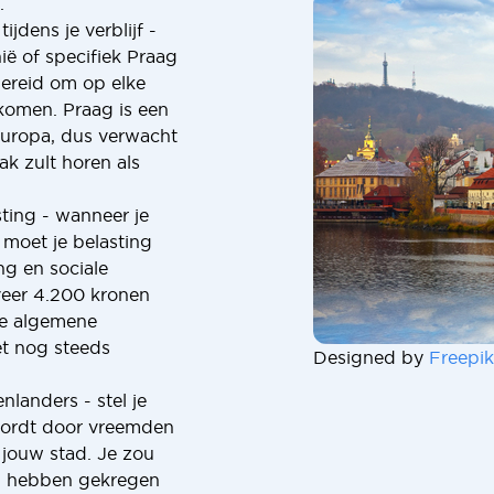
.
ijdens je verblijf -
ië of specifiek Praag
bereid om op elke
komen. Praag is een
Europa, dus verwacht
ak zult horen als
ting - wanneer je
 moet je belasting
ng en sociale
veer 4.200 kronen
de algemene
et nog steeds
Designed by
Freepik
nlanders - stel je
 wordt door vreemden
r jouw stad. Je zou
en hebben gekregen