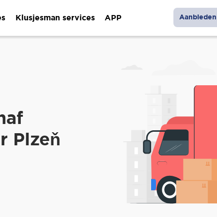
es
Klusjesman services
APP
Aanbieden 
naf
r Plzeň