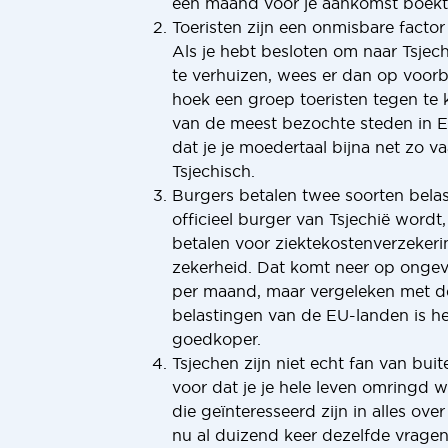
een maand voor je aankomst boekt
Toeristen zijn een onmisbare factor t
Als je hebt besloten om naar Tsjech
te verhuizen, wees er dan op voor
hoek een groep toeristen tegen te 
van de meest bezochte steden in 
dat je je moedertaal bijna net zo va
Tsjechisch.
Burgers betalen twee soorten belas
officieel burger van Tsjechië wordt,
betalen voor ziektekostenverzekeri
zekerheid. Dat komt neer op onge
per maand, maar vergeleken met 
belastingen van de EU-landen is h
goedkoper.
Tsjechen zijn niet echt fan van buite
voor dat je je hele leven omringd
die geïnteresseerd zijn in alles ove
nu al duizend keer dezelfde vrag