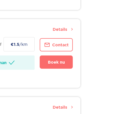
Details
f
€1.5
/km
Contact
Boek nu
man
Details