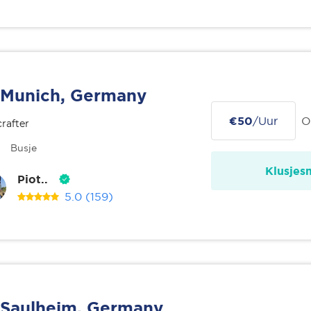
Munich, Germany
€50
/Uur
O
rafter
Busje
Klusjes
Piot..
5.0
(159)
Saulheim, Germany