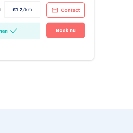
f
€1.2
/km
Contact
Boek nu
man