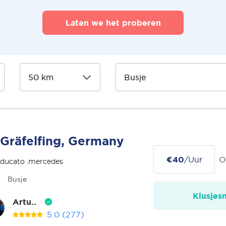
Laten we het proberen
Gräfelfing, Germany
€40
/Uur
O
 ducato .mercedes
Busje
Klusjes
Artu..
5.0
(277)