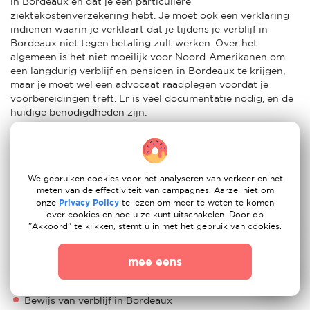
in Bordeaux en dat je een particuliere
ziektekostenverzekering hebt. Je moet ook een verklaring
indienen waarin je verklaart dat je tijdens je verblijf in
Bordeaux niet tegen betaling zult werken. Over het
algemeen is het niet moeilijk voor Noord-Amerikanen om
een langdurig verblijf en pensioen in Bordeaux te krijgen,
maar je moet wel een advocaat raadplegen voordat je
voorbereidingen treft. Er is veel documentatie nodig, en de
huidige benodigdheden zijn:
Een paspoort dat is ondertekend en nog drie maanden
geldig is na de laatste dag van het verblijf
Een pasfoto die op het formulier is geplakt/geplakt
We gebruiken cookies voor het analyseren van verkeer en het
meten van de effectiviteit van campagnes. Aarzel niet om
Een geldig paspoort
onze
Privacy Policy
te lezen om meer te weten te komen
over cookies en hoe u ze kunt uitschakelen. Door op
Inkomensdocumentatie
"Akkoord" te klikken, stemt u in met het gebruik van cookies.
Een ondertekend en leesbaar ingevuld aanvraagformulier
mee eens
Documenten van ziektekostenverzekering
Bewijs van verblijf in Bordeaux