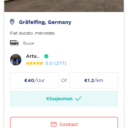
Gräfelfing, Germany
Fiat ducato .mercedes
Busje
Artu..
5.0
(277)
€40
/Uur
Of
€1.2
/km
Klusjesman
Contact