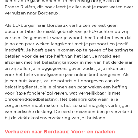
lichtstad te gaan wonen of in een rustig dorpje aan de
Franse Rivièra, dit boek leert je alles wat je moet weten over
verhuizen naar Bordeaux.
Als EU-burger naar Bordeaux verhuizen vereist geen
documentatie. Je maakt gebruik van je EU-rechten op vrij
verkeer. De gemeente waar je woont, heeft echter liever dat
je na een paar weken langskomt met je paspoort en jezelf
inschrijft. Je hoeft geen inkomen op te geven of belasting te
betalen voor de eerste helft van het jaar. Je maakt een
afspraak met het belastingkantoor in mei van het derde jaar
en zij zullen je inloggegevens geven zodat je je inkomen
voor het hele voorafgaande jaar online kunt aangeven. Als
je een huis koopt, zal de notaris dit doorgeven aan de
belastingdienst, die je binnen een paar weken een heffing
voor 'taxe fonciere' zal geven, wat vergelijkbaar is met
onroerendgoedbelasting. Het belangrijkste waar je je
zorgen over moet maken is het zo snel mogelijk verkrijgen
van medische dekking. De eerste maanden ben je verzekerd
bij de ziektekostenverzekering van je thuisland.
Verhuizen naar Bordeaux: Voor- en nadelen