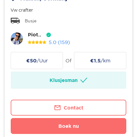
Vw crafter
Busje
Piot..
5.0
(159)
€50
/Uur
Of
€1.5
/km
Klusjesman
Contact
Boek nu