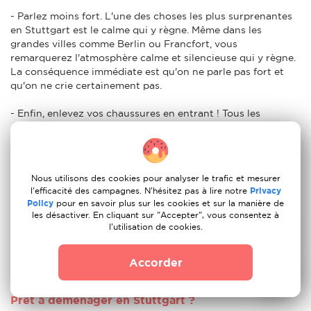
- Parlez moins fort. L'une des choses les plus surprenantes
en Stuttgart est le calme qui y règne. Même dans les
grandes villes comme Berlin ou Francfort, vous
remarquerez l'atmosphère calme et silencieuse qui y règne.
La conséquence immédiate est qu'on ne parle pas fort et
qu'on ne crie certainement pas.
- Enfin, enlevez vos chaussures en entrant ! Tous les
Allemands enlèvent leurs chaussures dès qu'ils arrivent
chez eux. Ils le feront lorsqu'ils arriveront chez vous et
s'attendront à ce que vous fassiez de même lorsque vous
arriverez chez eux.
Nous utilisons des cookies pour analyser le trafic et mesurer
l'efficacité des campagnes. N'hésitez pas à lire notre
Privacy
Est-ce une bonne idée de déménager en Stuttgart
Policy
pour en savoir plus sur les cookies et sur la manière de
?
les désactiver. En cliquant sur "Accepter", vous consentez à
l'utilisation de cookies.
Bien sûr que oui ! Que vous envisagiez de vous installer en
Stuttgart pour étudier, travailler ou prendre votre retraite,
Accorder
l'Stuttgart est une bonne idée.
Prêt à déménager en Stuttgart ?