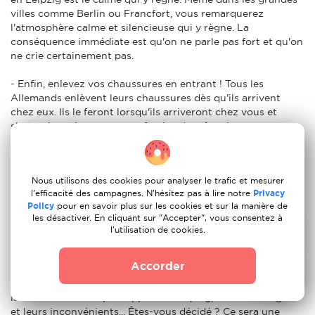
villes comme Berlin ou Francfort, vous remarquerez
l'atmosphère calme et silencieuse qui y règne. La
conséquence immédiate est qu'on ne parle pas fort et qu'on
ne crie certainement pas.
- Enfin, enlevez vos chaussures en entrant ! Tous les
Allemands enlèvent leurs chaussures dès qu'ils arrivent
chez eux. Ils le feront lorsqu'ils arriveront chez vous et
s'attendront à ce que vous fassiez de même lorsque vous
arriverez chez eux.
Est-ce une bonne idée de déménager en Leipzig ?
Nous utilisons des cookies pour analyser le trafic et mesurer
l'efficacité des campagnes. N'hésitez pas à lire notre
Privacy
Bien sûr que oui ! Que vous envisagiez de vous installer en
Policy
pour en savoir plus sur les cookies et sur la manière de
Leipzig pour étudier, travailler ou prendre votre retraite,
les désactiver. En cliquant sur "Accepter", vous consentez à
l'Leipzig est une bonne idée.
l'utilisation de cookies.
Prêt à déménager en Leipzig ?
Accorder
Nous avons déjà comparé les aspects les plus importants de
la vie aux Haarlem par rapport à l'Leipzig, leurs avantages
et leurs inconvénients... Êtes-vous décidé ? Ce sera une