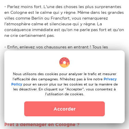
- Parlez moins fort. L'une des choses les plus surprenantes
en Cologne est le calme qui y règne. Même dans les grandes
villes comme Berlin ou Francfort, vous remarquerez
l'atmosphère calme et silencieuse qui y règne. La
conséquence immédiate est qu'on ne parle pas fort et qu'on
ne crie certainement pas.
- Enfin, enlevez vos chaussures en entrant ! Tous les
Allemands enlèvent leurs chaussures dès qu'ils arrivent
chez eux. Ils le feront lorsqu'ils arriveront chez vous et
s'attendront à ce que vous fassiez de même lorsque vous
arriverez chez eux.
Nous utilisons des cookies pour analyser le trafic et mesurer
l'efficacité des campagnes. N'hésitez pas à lire notre
Privacy
Est-ce une bonne idée de déménager en Cologne
Policy
pour en savoir plus sur les cookies et sur la manière de
?
les désactiver. En cliquant sur "Accepter", vous consentez à
l'utilisation de cookies.
Bien sûr que oui ! Que vous envisagiez de vous installer en
Cologne pour étudier, travailler ou prendre votre retraite,
Accorder
l'Cologne est une bonne idée.
Prêt à déménager en Cologne ?