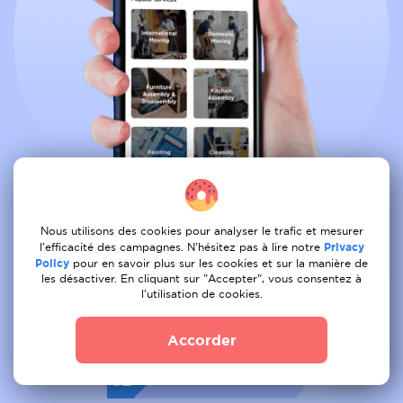
Nous utilisons des cookies pour analyser le trafic et mesurer
l'efficacité des campagnes. N'hésitez pas à lire notre
Privacy
Reservez tous les services depuis le
Policy
pour en savoir plus sur les cookies et sur la manière de
confort de votre canape
les désactiver. En cliquant sur "Accepter", vous consentez à
l'utilisation de cookies.
01
Tâche de la poste
Accorder
02
Recevoir une offre