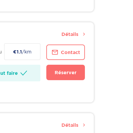
Détails
u
€1.1
/km
Contact
Réserver
t faire
Détails