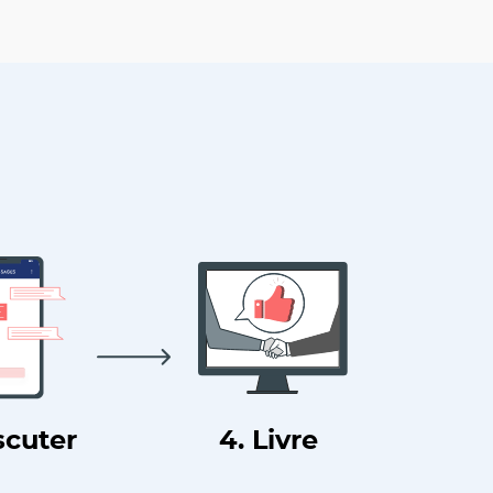
scuter
4. Livre