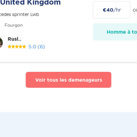
United Kingdom
€40
/hr
o
edes sprinter Lwb
Fourgon
Homme à tou
Rusl..
5.0
(6)
Voir tous les demenageurs