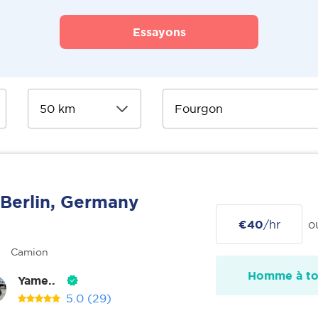
Essayons
Berlin, Germany
€40
/hr
o
Camion
Homme à tou
Yame..
5.0
(29)