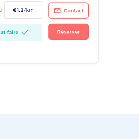
u
€1.2
/km
Contact
Réserver
t faire