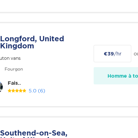
Longford, United
Kingdom
€39
/hr
o
uton vans
Fourgon
Homme à tou
Fais..
5.0
(6)
Southend-on-Sea,