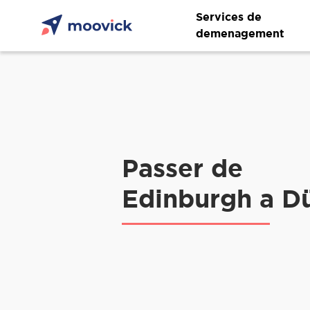
Services de
demenagement
Passer de
Edinburgh a Dü