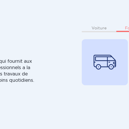
F
Voiture
ui fournit aux
ssionnels a la
s travaux de
oins quotidiens.